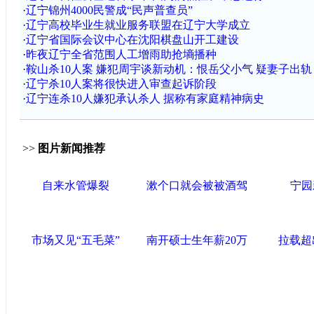
·
辽宁锦州4000民警成“民声普查员”
·
辽宁高校毕业生就业服务联盟在辽宁大学成立
·
辽宁省国际会议中心在沈阳棋盘山开工建设
·
昨夜辽宁全省范围人工增雨助抢墒播种
·
鞍山杀10人案 嫌犯周宇谈新动机：恨岳父小气 疑妻子出轨
·
辽宁杀10人案将很快进入审查起诉阶段
·
辽宁连杀10人嫌犯承认杀人 据称有家庭精神病史
>>
图片新闻推荐
自来水管爆裂
漱个口就会被被酒驾
宁园
市场又见“五毛菜”
南开硕士生年薪20万
拉载超