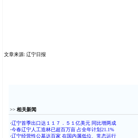
文章来源: 辽宁日报
>>
相关新闻
·
辽宁首季出口达１１７．５１亿美元 同比增两成
·
今春辽宁人工造林已超百万亩 占全年计划21.1%
·
辽宁经营性公墓达百家 在国内属低位、常态运行