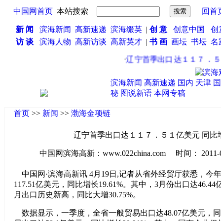
中国网首页
本站搜索
回首
新 闻
滨海新闻
高新速递
滨海缀英
|
创 意
创意中国
创
访 谈
滨海人物
高新访谈
高新英才
|
书 画
画坛
书坛
名
·
辽宁首季出口达１１７．５１
滨海新闻
高新速递
国内
天津
国
秘
图说新语
本网专稿
首页
>>
新闻
>>
渤海金项链
辽宁首季出口达１１７．５１亿美元 同比
中国网滨海高新：www.022china.com 时间： 2011-04-2
中国网·滨海高新讯 4月19日,记者从省外经贸厅获悉，今
117.51亿美元，同比增长19.61%。其中，3月份出口达46.
月出口历史新高，同比大增30.75%。
数据显示，一季度，全省一般贸易出口达48.07亿美元，同比