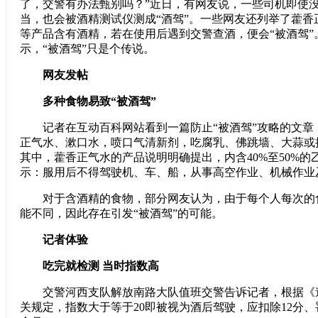
了，交警有办法甄别吗？”近日，有网友说，一些司机即使
当，也会被酒精测试仪测成“酒驾”。一些网友还列举了藿香
等产品含有酒精，若在使用后遇到交警查酒，便会“被酒驾”
示，“被酒驾”只是个传说。
网友发帖
多种食物易致“被酒驾”
记者在互动百科网站看到一篇防止“被酒驾”攻略的文章
正气水、漱口水，喷口气清新剂，吃腐乳、佛跳墙、大蒜或抽
其中，藿香正气水的产品说明明确提出，内含40%至50%的
示：服用后不得驾驶机、车、船，从事高空作业、机械作业
对于含酒精的食物，部分网友认为，由于每个人每次的
能不同，因此存在引发“被酒驾”的可能。
记者体验
吃完就检测 当时指数高
交警河西支队解放南路大队值班交警告诉记者，根据《
关规定，指数大于等于20即被视为酒后驾驶，应扣除12分、罚