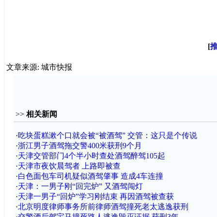
[
文章来源: 城市快报
>>
相关新闻
·
吃块蛋糕漱个口就会被“被酒驾” 交管：这只是个传说
·
浙江男子酒驾拖交警400米获刑9个月
·
天津交管部门4个半小时查处酒驾醉驾105起
·
天津市夜饮晨驾者 上路即被查
·
白色面包车司机疑似酒驾肇事 造成4车连撞
·
天津：一男子刚“回完炉” 又酒驾闯灯
·
天津一男子“回炉”学习刚结束 再因酒驾被查获
·
北京明度律师事务所前律师酒驾撞死老太逃逸获刑
·
交警酒后驾宝马撞死路人逃逸毁灭证据 获刑3年