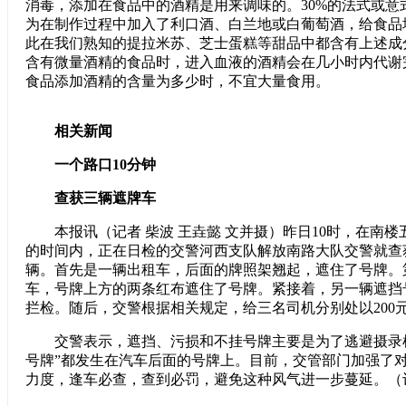
消毒，添加在食品中的酒精是用来调味的。30%的法式或意
为在制作过程中加入了利口酒、白兰地或白葡萄酒，给食品
此在我们熟知的提拉米苏、芝士蛋糕等甜品中都含有上述成
含有微量酒精的食品时，进入血液的酒精会在几小时内代谢
食品添加酒精的含量为多少时，不宜大量食用。
相关新闻
一个路口10分钟
查获三辆遮牌车
本报讯（记者 柴波 王垚懿 文并摄）昨日10时，在南楼
的时间内，正在日检的交警河西支队解放南路大队交警就查
辆。首先是一辆出租车，后面的牌照架翘起，遮住了号牌。
车，号牌上方的两条红布遮住了号牌。紧接着，另一辆遮挡
拦检。随后，交警根据相关规定，给三名司机分别处以200
交警表示，遮挡、污损和不挂号牌主要是为了逃避摄录检查
号牌”都发生在汽车后面的号牌上。目前，交管部门加强了
力度，逢车必查，查到必罚，避免这种风气进一步蔓延。（记