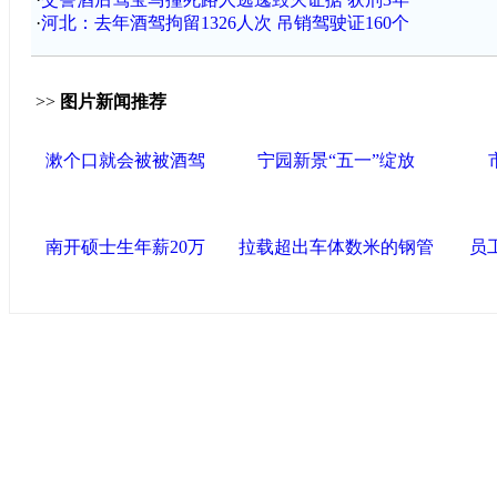
·
河北：去年酒驾拘留1326人次 吊销驾驶证160个
>>
图片新闻推荐
漱个口就会被被酒驾
宁园新景“五一”绽放
南开硕士生年薪20万
拉载超出车体数米的钢管
员
导航中国
中国政府网
|
中国网
|
人民网
|
新华网
|
央视网
|
国际
产党新闻
|
中国创新网
联盟高新
海泰控股集团
|
BPO基地
|
海泰投资担保
|
力神电
区
区
|
北辰科技园区
联盟滨海
滨海新区网
|
泰达在线
|
开发区贸促网
|
滨海参观