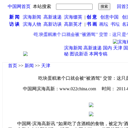
中国网首页
本站搜索
回首
新 闻
滨海新闻
高新速递
滨海缀英
|
创 意
创意中国
创
访 谈
滨海人物
高新访谈
高新英才
|
书 画
画坛
书坛
名
·
吃块蛋糕漱个口就会被“被酒驾” 交管：这只是个
滨海新闻
高新速递
国内
天津
国
秘
图说新语
本网专稿
首页
>>
新闻
>>
天津
吃块蛋糕漱个口就会被“被酒驾” 交管：这只
中国网滨海高新：www.022china.com 时间： 2011-04-2
中国网·滨海高新讯 “如果吃了含酒精的食物，被定为‘酒