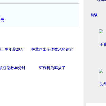
亿
访谈
亿元
王
士生年薪20万
拉载超出车体数米的钢管
放桥急救40分钟
57棵树为嘛拔了
艾