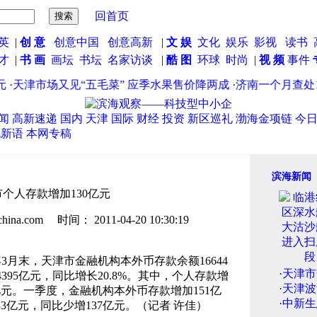
回首页
英
|
创 意
创意中国
创意高新
|
文 娱
文化
娱乐
影视
读书
英才
|
书 画
画坛
书坛
名家访谈
|
酷 图
环球
时尚
|
视 频
事件
·
天津市场又见“五毛菜” 应季水果售价降两成
·
济南一个月查处19
闻
高新速递
国内
天津
国际
财经
投资
新区巡礼
渤海金项链
今
说新语
本网专稿
滨海新闻
市个人存款增加130亿元
.com 时间： 2011-04-20 10:30:19
3月末，天津市金融机构本外币存款余额16644
·
天津市
4395亿元，同比增长20.8%。其中，个人存款增
·
天津波
亿元。一季度，金融机构本外币存款增加151亿
·
中新生
33亿元，同比少增137亿元。（记者 许佳）