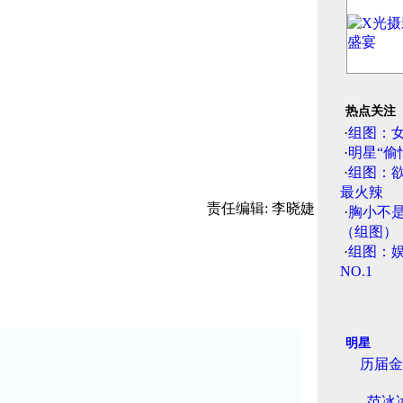
热点关注
·
组图：
·
明星“偷
·
组图：
最火辣
责任编辑: 李晓婕
·
胸小不
（组图）
·
组图：娱
NO.1
明星
历届金
范冰