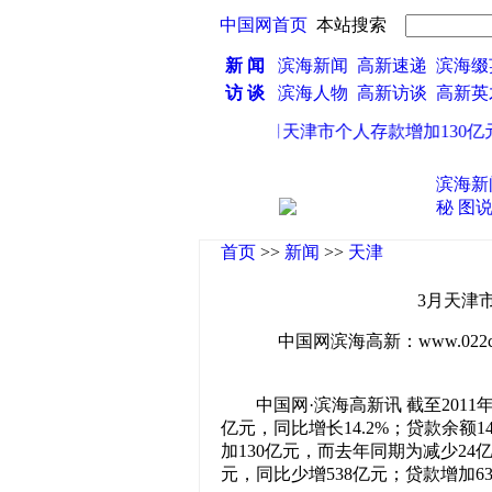
中国网首页
本站搜索
新 闻
滨海新闻
高新速递
滨海缀
访 谈
滨海人物
高新访谈
高新
·
3月天津市个人存款增加130亿元
滨海新
秘
图
首页
>>
新闻
>>
天津
3月天津
中国网滨海高新：www.022china
中国网·滨海高新讯 截至2011年
亿元，同比增长14.2%；贷款余额1
加130亿元，而去年同期为减少24
元，同比少增538亿元；贷款增加6