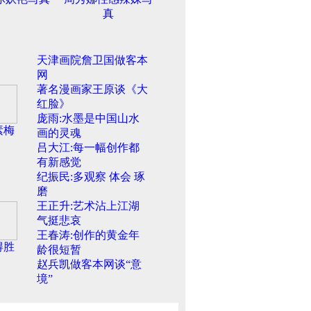
真
天津画院詹卫国做客本
网
著名漫画家王原谈《大
红脸》
庞雨:水墨是中国山水
素梅
画的灵魂
吕大江:每一幅创作都
有新感觉
纪振民:多观察 体会 琢
磨
王正升:艺术沾上江湖
气挺悲哀
王春涛:创作的黄金年
得胜
龄很短暂
赵兵凯做客本网谈“意
境”