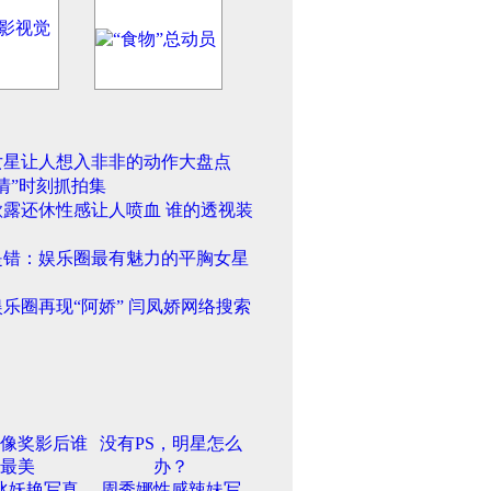
女星让人想入非非的动作大盘点
情”时刻抓拍集
欲露还休性感让人喷血 谁的透视装
是错：娱乐圈最有魅力的平胸女星
乐圈再现“阿娇” 闫凤娇网络搜索
像奖影后谁
没有PS，明星怎么
最美
办？
冰妖艳写真
周秀娜性感辣妹写