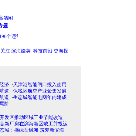
高清图
专题
6个违章工程
·
济菏两医院实现“网上会诊”看病
·
天津春季房交会
日关注
滨海缀英
科技前沿
史海探
·
天津港智能闸口投入使用
·
保税区航空产业聚集发展
·
生态城智能电网年内建成
开发区推动区域工业节能改造
音新厂房在滨海新区竣工并投运
态城：播绿盐碱滩 筑梦新滨海