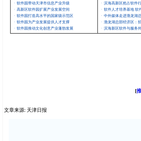
·
软件园带动天津市信息产业升级
·
滨海高新区抢占软件
·
高新区软件园扩展产业发展空间
·
软件人才培养基地 软
·
软件园打造高水平的国家级示范区
·
中外媒体走进渤龙湖
·
软件园为产业发展提供人才支撑
·
渤龙湖总部经济区：招
·
软件园推动文化创意产业蓬勃发展
·
滨海新区软件与服务
[
文章来源: 天津日报