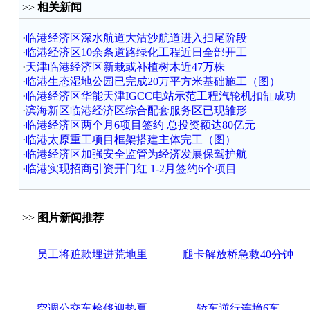
>>
相关新闻
·
临港经济区深水航道大沽沙航道进入扫尾阶段
·
临港经济区10余条道路绿化工程近日全部开工
·
天津临港经济区新栽或补植树木近47万株
·
临港生态湿地公园已完成20万平方米基础施工（图）
·
临港经济区华能天津IGCC电站示范工程汽轮机扣缸成功
·
滨海新区临港经济区综合配套服务区已现雏形
·
临港经济区两个月6项目签约 总投资额达80亿元
·
临港太原重工项目框架搭建主体完工（图）
·
临港经济区加强安全监管为经济发展保驾护航
·
临港实现招商引资开门红 1-2月签约6个项目
>>
图片新闻推荐
员工将赃款埋进荒地里
腿卡解放桥急救40分钟
空调公交车检修迎热夏
轿车逆行连撞6车