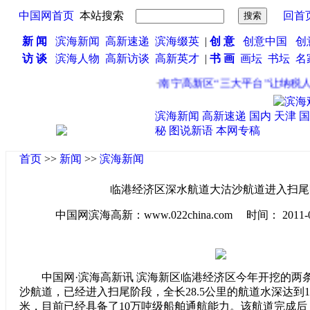
中国网首页
本站搜索
回首
新 闻
滨海新闻
高新速递
滨海缀英
|
创 意
创意中国
创
访 谈
滨海人物
高新访谈
高新英才
|
书 画
画坛
书坛
名
·
南宁高新区“三大平台”让纳税人
滨海新闻
高新速递
国内
天津
国
秘
图说新语
本网专稿
首页
>>
新闻
>>
滨海新闻
临港经济区深水航道大沽沙航道进入扫尾
中国网滨海高新：www.022china.com 时间： 2011-04-1
中国网·滨海高新讯 滨海新区临港经济区今年开挖的两
沙航道，已经进入扫尾阶段，全长28.5公里的航道水深达到12
米，目前已经具备了10万吨级船舶通航能力。该航道完成