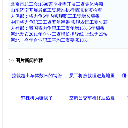
·
北京市总工会:1598家企业需开展工资集体协商
·
山东济宁开展最低工资标准执行情况专项检查
·
人保部：将力争5年内实现职工工资增长翻番
·
中国将力争职工工资五年翻番 实现农民工零欠薪
·
人社部：我国将力争职工工资年增15% 5年翻番
·
河北发布2011年企业工资增长指导线 上线为25%
·
河北：今年企业职工平均工资要涨18%
>>
图片新闻推荐
拉载超出车体数米的钢管
员工将赃款埋进荒地里
腿
57棵树为嘛拔了
空调公交车检修迎热夏