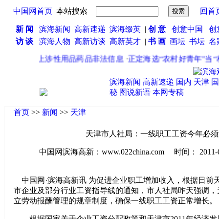
中国网首页
本站搜索
回首
新 闻
滨海新闻
高新速递
滨海缀英
|
创 意
创意中国
创
访 谈
滨海人物
高新访谈
高新英才
|
书 画
画坛
书坛
名
合整治网上涉性用品药品非法信息
·
正定海选“农村好青年”当“村
滨海新闻
高新速递
国内
天津
国
秘
图说新语
本网专稿
首页
>>
新闻
>>
天津
天津市人社局：一线职工工资今年必须
中国网滨海高新：www.022china.com 时间： 2011-04-2
中国网·滨海高新讯 为促进企业职工增加收入，根据日前天津
市企业及部分行业工资指导线的通知，市人社局昨天强调，
立劳动报酬管理的规章制度，确保一线职工工资正常增长。
根据国家关于企业工资分配政策和天津市2011年经济发