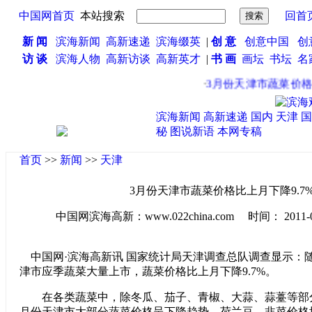
中国网首页
本站搜索
回首
新 闻
滨海新闻
高新速递
滨海缀英
|
创 意
创意中国
创
访 谈
滨海人物
高新访谈
高新英才
|
书 画
画坛
书坛
名
·
3月份天津市蔬菜价格比
滨海新闻
高新速递
国内
天津
国
秘
图说新语
本网专稿
首页
>>
新闻
>>
天津
3月份天津市蔬菜价格比上月下降9.7
中国网滨海高新：www.022china.com 时间： 2011-04-2
中国网·滨海高新讯 国家统计局天津调查总队调查显示：
津市应季蔬菜大量上市，蔬菜价格比上月下降9.7%。
在各类蔬菜中，除冬瓜、茄子、青椒、大蒜、蒜薹等部分
月份天津市大部分蔬菜价格呈下降趋势，荷兰豆、韭菜价格均降