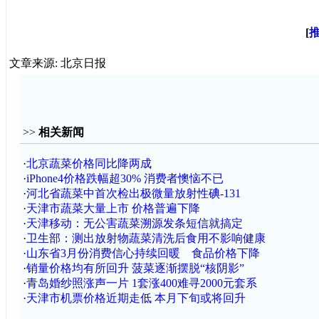
[
文章来源: 北京日报
>>
相关新闻
·
北京蔬菜价格同比降两成
·
iPhone4价格跌幅超30% 消费者懊恼不已
·
河北省蔬菜中首次检出极微量放射性碘-131
·
天津市蔬菜大量上市 价格普遍下降
·
天津移动：无公害蔬菜溯源发条短信就搞定
·
卫生部：测出放射物蔬菜清洗后食用不影响健康
·
山东省3月份消费信心持续回暖 食品价格下降
·
销量价格均有所回升 菠菜逐渐摆脱“核阴影”
·
青岛婚纱照涨声一片 1套涨400难寻2000元套系
·
天津市机票价格近期走低 本月下旬或将回升