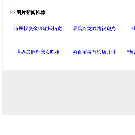
>>
图片新闻推荐
市民投资金银领域拓宽
辰昌路龙武路被瘦身
世界最胖母亲卖吃相
菜百宝泉首饰店开业
“
导航中国
中国政府网
|
中国网
|
人民网
|
新华网
|
央视网
|
国际