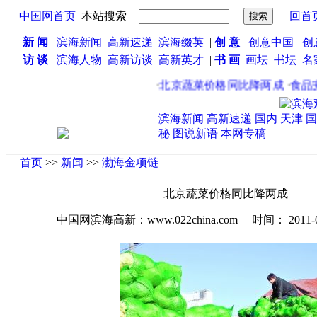
中国网首页
本站搜索
回首
新 闻
滨海新闻
高新速递
滨海缀英
|
创 意
创意中国
创
访 谈
滨海人物
高新访谈
高新英才
|
书 画
画坛
书坛
名
·
北京蔬菜价格同比降两成
·
食品安
滨海新闻
高新速递
国内
天津
国
秘
图说新语
本网专稿
首页
>>
新闻
>>
渤海金项链
北京蔬菜价格同比降两成
中国网滨海高新：www.022china.com 时间： 2011-04-1