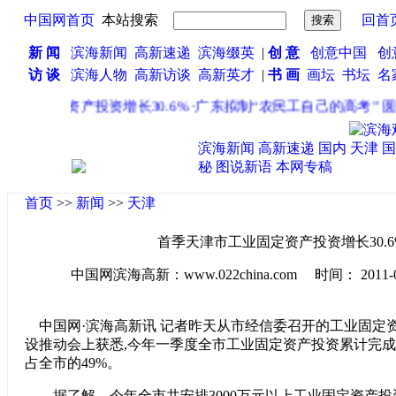
中国网首页
本站搜索
回首
新 闻
滨海新闻
高新速递
滨海缀英
|
创 意
创意中国
创
访 谈
滨海人物
高新访谈
高新英才
|
书 画
画坛
书坛
名
工业固定资产投资增长30.6%
·
广东拟制“农民工自己的高考” 圆
滨海新闻
高新速递
国内
天津
国
秘
图说新语
本网专稿
首页
>>
新闻
>>
天津
首季天津市工业固定资产投资增长30.6
中国网滨海高新：www.022china.com 时间： 2011-04-1
中国网·滨海高新讯 记者昨天从市经信委召开的工业固定
设推动会上获悉,今年一季度全市工业固定资产投资累计完成526.
占全市的49%。
据了解，今年全市共安排3000万元以上工业固定资产投资