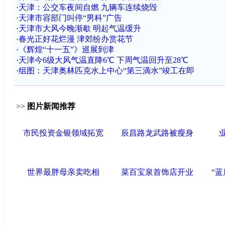
·
天津：公交车夜间自燃 九辆车连续烧毁
·
天津市容部门叫停“男科”广告
·
天津市大风今晚渐歇 明起气温缓升
·
春光正好花烂漫 津郊纷办赏花节
·
《辉煌“十一五”》巡展到津
·
天津今6级大风气温直降6℃ 下周气温回升至28℃
·
组图：天津奥林匹克水上中心“第三滴水”竣工在即
>>
图片新闻推荐
市民投资金银领域拓宽
辰昌路龙武路被瘦身
世界最胖母亲卖吃相
菜百宝泉首饰店开业
“