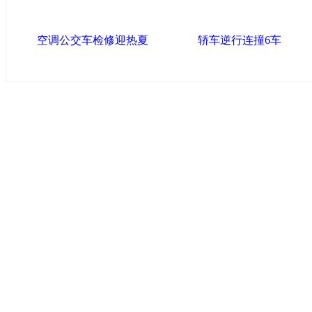
空调公交车检修迎热夏
轿车逆行连撞6车
导航中国
中国政府网
|
中国网
|
人民网
|
新华网
|
央视网
|
国际
产党新闻
|
中国创新网
联盟高新
海泰控股集团
|
BPO基地
|
海泰投资担保
|
力神电
区
区
|
北辰科技园区
联盟滨海
滨海新区网
|
泰达在线
|
开发区贸促网
|
滨海参观
友情链接
天津政务网
|
北方网
|
天津网
|
今晚网
|
新华网天津
化艺术网
|
博宝艺术网
版权所有 中国网·滨海高新 电子邮件: binhai#022chin
津ICP备09001704号
网络传播视听节目许可证号:0105