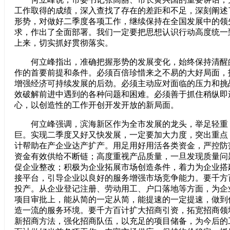
工作取得的成绩，深入查找了存在的差距和不足，深刻阐述
形势，对做好二季度各项工作，继续保持在全国发展中的领
求，作出了全面部署。我们一定要把思想认识行动高度统一
上来，切实抓好贯彻落实。
何立峰指出，准确把握形势的发展变化，始终保持清醒
作的首要前提和条件。必须百倍珍惜来之不易的大好局面，
增强经济可持续发展的后劲。必须主动应对面临的压力和挑
效破解前进中遇到的各种问题和困难。必须善于抓住稍纵即
心，以创造性的工作开创开发开放的新局面。
何立峰强调，滨海新区作为全市发展的龙头，举足轻重
巨。实现二季度又好又快发展，一定要加大力度，突出重点
计帮助在产企业达产扩产。用足用好用活各类资金，严控防
资金有效供给不断链；高度重视产品质量，一旦发现质量问
促企业整改；积极为企业拓展市场创造条件，着力为企业搭
接平台，引导企业以良好的服务增强市场竞争能力。要千方
投产。从企业登记注册、劳动用工、户口落地等方面，为企
项目审批上，能从简的一定从简，能提速的一定提速，做到
造一流的服务环境。要千方百计扩大招商引资，拓宽招商领
新招商方法，强化招商队伍，以充足的项目储备，为今后的