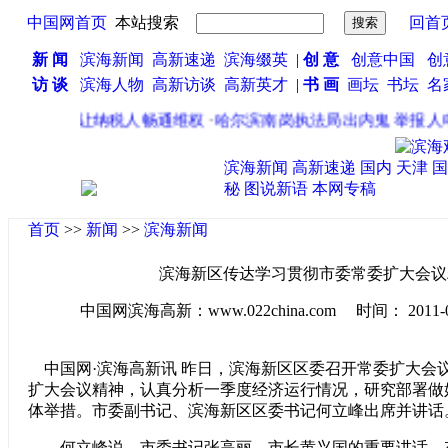
中国网首页
本站搜索
回首
新 闻
滨海新闻
高新速递
滨海缀英
|
创 意
创意中国
创
访 谈
滨海人物
高新访谈
高新英才
|
书 画
画坛
书坛
名
三大平台”让纳税人畅通维权
·
哈尔滨南岗执法局出内鬼 举报人电
滨海新闻
高新速递
国内
天津
国
秘
图说新语
本网专稿
首页
>>
新闻
>>
滨海新闻
滨海新区传达学习贯彻市委常委扩大会议
中国网滨海高新：www.022china.com 时间： 2011-04-1
中国网·滨海高新讯 昨日，滨海新区区委召开常委扩大会
扩大会议精神，认真分析一季度经济运行情况，研究部署做
体举措。市委副书记、滨海新区区委书记何立峰出席并讲话
何立峰说，市委书记张高丽、市长黄兴国的重要讲话，