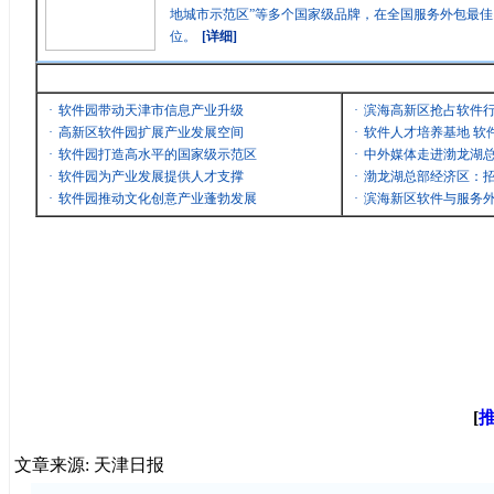
地城市示范区”等多个国家级品牌，在全国服务外包最
位。
[详细]
最新消息
·
软件园带动天津市信息产业升级
·
滨海高新区抢占软件
·
高新区软件园扩展产业发展空间
·
软件人才培养基地 软
·
软件园打造高水平的国家级示范区
·
中外媒体走进渤龙湖
·
软件园为产业发展提供人才支撑
·
渤龙湖总部经济区：招
·
软件园推动文化创意产业蓬勃发展
·
滨海新区软件与服务
[
文章来源: 天津日报