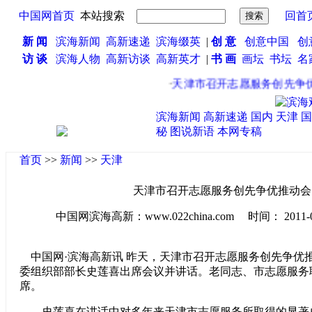
中国网首页
本站搜索
回首
新 闻
滨海新闻
高新速递
滨海缀英
|
创 意
创意中国
创
访 谈
滨海人物
高新访谈
高新英才
|
书 画
画坛
书坛
名
·
天津市召开志愿服务创先争优
滨海新闻
高新速递
国内
天津
国
秘
图说新语
本网专稿
首页
>>
新闻
>>
天津
天津市召开志愿服务创先争优推动会
中国网滨海高新：www.022china.com 时间： 2011-04-1
中国网·滨海高新讯 昨天，天津市召开志愿服务创先争优
委组织部部长史莲喜出席会议并讲话。老同志、市志愿服务
席。
史莲喜在讲话中对多年来天津市志愿服务所取得的显著