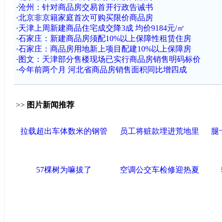
·
沧州：针对商品房交易首开行政告诫书
·
北京非京籍家庭首次可购买限价商品房
·
天津上周新建商品住宅成交降3成 均价9184元/㎡
·
石家庄：新建商品房须配10%以上保障性租赁住房
·
石家庄：商品房用地新上项目配建10%以上保障房
·
图文：天津部分售楼现场已实行商品房销售明码标价
·
今年前两个月 河北省商品房销售面积同比增四成
>>
图片新闻推荐
拉载超出车体数米的钢管
员工将赃款埋进荒地里
腿
57棵树为嘛拔了
空调公交车检修迎热夏