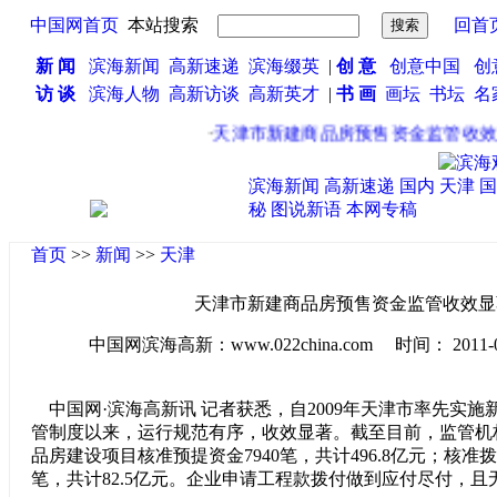
中国网首页
本站搜索
回首
新 闻
滨海新闻
高新速递
滨海缀英
|
创 意
创意中国
创
访 谈
滨海人物
高新访谈
高新英才
|
书 画
画坛
书坛
名
·
天津市新建商品房预售资金监管收效
滨海新闻
高新速递
国内
天津
国
秘
图说新语
本网专稿
首页
>>
新闻
>>
天津
天津市新建商品房预售资金监管收效显
中国网滨海高新：www.022china.com 时间： 2011-04-2
中国网·滨海高新讯 记者获悉，自2009年天津市率先实施
管制度以来，运行规范有序，收效显著。截至目前，监管机构
品房建设项目核准预提资金7940笔，共计496.8亿元；核准拨
笔，共计82.5亿元。企业申请工程款拨付做到应付尽付，且