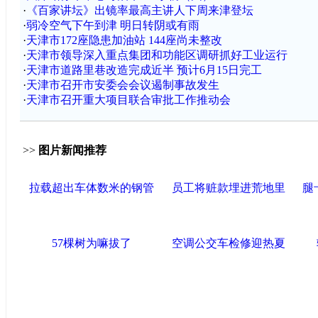
·
《百家讲坛》出镜率最高主讲人下周来津登坛
·
弱冷空气下午到津 明日转阴或有雨
·
天津市172座隐患加油站 144座尚未整改
·
天津市领导深入重点集团和功能区调研抓好工业运行
·
天津市道路里巷改造完成近半 预计6月15日完工
·
天津市召开市安委会会议遏制事故发生
·
天津市召开重大项目联合审批工作推动会
>>
图片新闻推荐
拉载超出车体数米的钢管
员工将赃款埋进荒地里
腿
57棵树为嘛拔了
空调公交车检修迎热夏