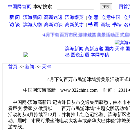
中国网首页
本站搜索
回首
新 闻
滨海新闻
高新速递
滨海缀英
|
创 意
创意中国
创
访 谈
滨海人物
高新访谈
高新英才
|
书 画
画坛
书坛
名
·
4月下旬百万市民游津城赏美景活动正式启
滨海新闻
高新速递
国内
天津
国
秘
图说新语
本网专稿
首页
>>
新闻
>>
天津
4月下旬百万市民游津城赏美景活动正式
中国网滨海高新：www.022china.com 时间： 2011-04-2
中国网·滨海高新讯 记者昨日从市交通集团获悉，由本市
看巨变 爱家乡 做贡献——百万市民游津城”主题实践活动
活动将从4月持续至12月，并将推出红色记忆游、滨海新区
动。届时，市民可乘坐纯电动大客车或豪华大巴体验“津城美
游专线。