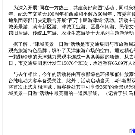
为深入开展“同在一方热土，共建美好家园”活动，同时庆祝
年、纪念辛亥革命100周年和西藏和平解放60周年，市委宣
通集团等部门决定联合开展“百万市民游津城”活动。活动主
城美景游、滨海新区游、津城工业游、区县休闲游、民俗文
馆旧居游、传统工艺游、农业生态游等十大系列主题游活动，
据了解，“津城美景一日游”活动是市交通集团与市旅游局2
观光旅游特色品牌，填补了天津旅游市场的空白。通过精心
一颗颗珍珠的天津魅力景观串连成一条条美丽的项链。从去年
日，市交通集团累计发车15076个班次，承运游客65.89万人
与去年相比，今年的活动将由百余部绿色环保和低排放豪华
台纯电动大客车备受关注。此外，活动启动当天，4部新型
将首次正式亮相津城，游客身处其中可享受360°的全景观光
城美景一日游”活动中最亮丽的一道风景线。 （记者于强 马
[