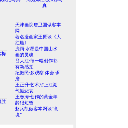
真
天津画院詹卫国做客本
网
著名漫画家王原谈《大
红脸》
庞雨:水墨是中国山水
素梅
画的灵魂
吕大江:每一幅创作都
有新感觉
纪振民:多观察 体会 琢
磨
王正升:艺术沾上江湖
气挺悲哀
王春涛:创作的黄金年
得胜
龄很短暂
赵兵凯做客本网谈“意
境”