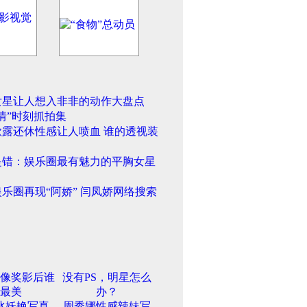
女星让人想入非非的动作大盘点
情”时刻抓拍集
欲露还休性感让人喷血 谁的透视装
是错：娱乐圈最有魅力的平胸女星
乐圈再现“阿娇” 闫凤娇网络搜索
像奖影后谁
没有PS，明星怎么
最美
办？
冰妖艳写真
周秀娜性感辣妹写