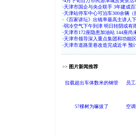
·
4月下旬百万市民游津城赏美景活
·
天津市国企与央企联手 3年建成
·
天津站停车中心可泊车300余辆（
·
《百家讲坛》出镜率最高主讲人
·
弱冷空气下午到津 明日转阴或有
·
天津市172座隐患加油站 144座尚
·
天津市领导深入重点集团和功能
·
天津市道路里巷改造完成近半 预计
>>
图片新闻推荐
拉载超出车体数米的钢管
员工
57棵树为嘛拔了
空调