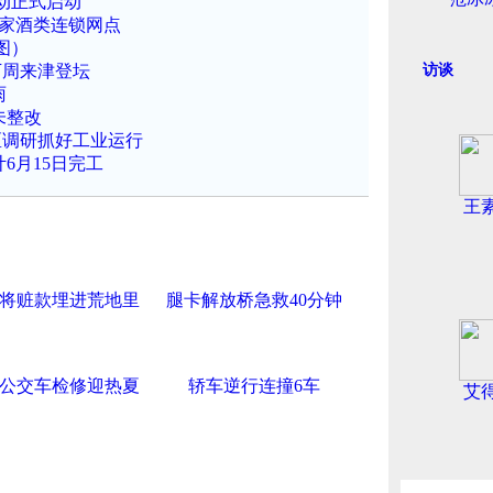
动正式启动
百家酒类连锁网点
图）
下周来津登坛
访谈
雨
未整改
区调研抓好工业运行
6月15日完工
王
将赃款埋进荒地里
腿卡解放桥急救40分钟
公交车检修迎热夏
轿车逆行连撞6车
艾