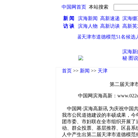
中国网首页
本站搜索
新 闻
滨海新闻
高新速递
滨海缀
访 谈
滨海人物
高新访谈
高新
·
第二届天津市道德模范51名候选人
滨海新
秘
图
首页
>>
新闻
>>
天津
第二届天津市
中国网滨海高新：www.022china
中国网·滨海高新讯 为庆祝中国共
我市公民道德建设的丰硕成果，今
团市委、市妇联在全市组织开展了
动、群众投票、基层推荐、区县系统
人中产生出第二届天津市道德模范候