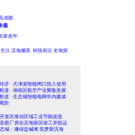
高清图
专题
家老年护理门诊昨在津开诊（图）
·
河北邢台政府客车在警车开道
日关注
滨海缀英
科技前沿
史海探
·
天津港智能闸口投入使用
·
保税区航空产业聚集发展
·
生态城智能电网年内建成
开发区推动区域工业节能改造
音新厂房在滨海新区竣工并投运
态城：播绿盐碱滩 筑梦新滨海