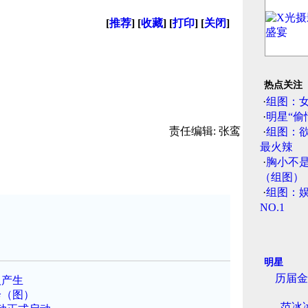
[
推荐
] [
收藏
] [
打印
] [
关闭
]
热点关注
·
组图：
·
明星“偷
责任编辑: 张鸾
·
组图：
最火辣
·
胸小不
（组图）
·
组图：娱
NO.1
明星
历届金
人产生
诊（图）
范冰