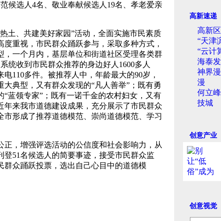
范候选人4名、敬业奉献候选人19名、孝老爱亲
高新速递
高新区
热土、共建美好家园”活动，全面实施市民素质
“天津
高度重视，市民群众踊跃参与，采取多种方式，
“云计
型，一个月内，基层单位和街道社区受理各类群
海泰发
、系统收到市民群众推荐的身边好人1600多人
神界漫
电110多件。被推荐人中，年龄最大的90岁，
漫
重大典型，又有群众发现的“凡人善举”；既有勇
何立峰
的“蓝领专家”；既有一诺千金的农村妇女，又有
技城
近年来我市道德建设成果，充分展示了市民群众
全市形成了推荐道德模范、崇尚道德模范、学习
创意产业
正，增强评选活动的公信度和社会影响力，从
刊登51名候选人的简要事迹，接受市民群众监
民群众踊跃投票，选出自己心目中的道德模
创意视觉