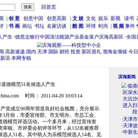
回首页
英
|
创 意
创意中国
创意高新
|
文 娱
文化
娱乐
影视
读书
英才
|
书 画
画坛
书坛
名家访谈
|
酷 图
环球
时尚
|
视 频
事件
产生
·
德意志银行中国清洁能源产业基金落户滨海高新区
·
全国首
闻
高新速递
国内
天津
国际
财经
投资
新区巡礼
渤海金项链
今
说新语
本网专稿
滨海新闻
道德模范51名候选人产生
.com 时间： 2011-04-20 10:03:14
产党成立90周年营造良好社会氛围，充分展示
年3月份，市委宣传部、市文明办、市总工会、
·
天津市
道德模范评选活动。一个多月来，经过宣传发
·
天津波
审核、市评委会初评等环节，从132名被推荐
·
中新生
选人51名。其中助人为乐模范候选人14名、见