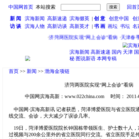
中国网首页
本站搜索
回首
新 闻
滨海新闻
高新速递
滨海缀英
|
创 意
创意中国
创
访 谈
滨海人物
高新访谈
高新英才
|
书 画
画坛
书坛
名
·
济菏两医院实现“网上会诊”看病
·
天津春季
滨海新闻
高新速递
国内
天津
国
秘
图说新语
本网专稿
首页
>>
新闻
>>
渤海金项链
济菏两医院实现“网上会诊”看病
中国网滨海高新：www.022china.com 时间： 2011-04-2
中国网·滨海高新讯 记者获悉，菏泽博爱医院与省立医院
线交流、会诊，大大减少了误诊几率。
19日，菏泽博爱医院院长钟国栋带领医生、护士数十人，
过视频与200余公里外的省立医院同行交流。省立医院手足