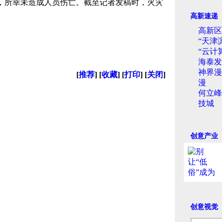
，所幸未造成人员伤亡。截至记者发稿时，火灾
）
高新速递
高新区
“天津
“云计
海泰发
神界漫
[
推荐
] [
收藏
] [
打印
] [
关闭
]
漫
何立峰
技城
创意产业
创意视觉