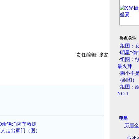
热点关注
·
组图：
·
明星“偷
责任编辑: 张鸾
·
组图：
最火辣
·
胸小不
（组图）
·
组图：娱
NO.1
明星
0余辆消防车救援
历届金
疾人走出家门（图）
范冰