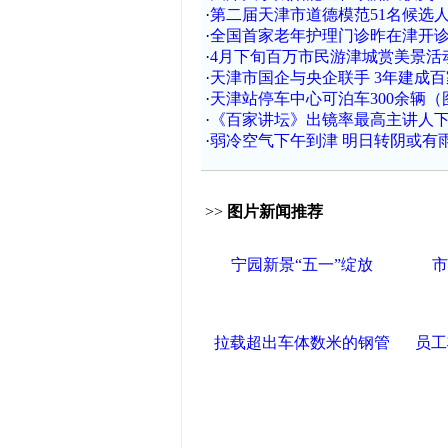
·
第二届天津市道德模范51名候选
·
全国首家老年护理门诊昨在津开
·
4月下旬百万市民游津城赏美景活
·
天津市国企与央企联手 3年建成
·
天津站停车中心可泊车300余辆（
·
《百家讲坛》出镜率最高主讲人
·
弱冷空气下午到津 明日转阴或有
>>
图片新闻推荐
宁园新景“五一”绽放
市
拉载超出车体数米的钢管
员工