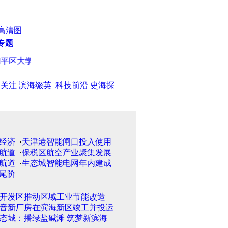
高清图
专题
区大学生志愿者帮残疾人走出家门（图）
·
首钢新规划取消行政区
日关注
滨海缀英
科技前沿
史海探
·
天津港智能闸口投入使用
·
保税区航空产业聚集发展
·
生态城智能电网年内建成
开发区推动区域工业节能改造
音新厂房在滨海新区竣工并投运
态城：播绿盐碱滩 筑梦新滨海