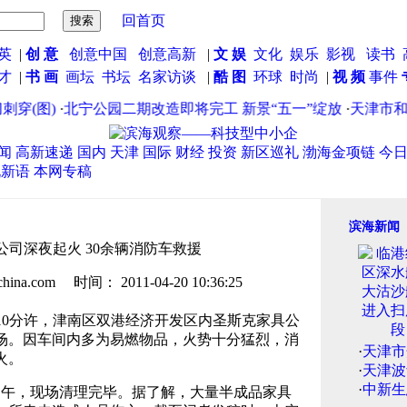
回首页
英
|
创 意
创意中国
创意高新
|
文 娱
文化
娱乐
影视
读书
英才
|
书 画
画坛
书坛
名家访谈
|
酷 图
环球
时尚
|
视 频
事件
(图)
·
北宁公园二期改造即将完工 新景“五一”绽放
·
天津市和平
闻
高新速递
国内
天津
国际
财经
投资
新区巡礼
渤海金项链
今
说新语
本网专稿
滨海新闻
司深夜起火 30余辆消防车救援
.com 时间： 2011-04-20 10:36:25
时10分许，津南区双港经济开发区内圣斯克家具公
现场。因车间内多为易燃物品，火势十分猛烈，消
·
天津市
火。
·
天津波
·
中新生
午，现场清理完毕。据了解，大量半成品家具