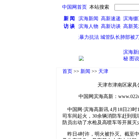
中国网首页
本站搜索
新 闻
滨海新闻
高新速递
滨海缀
访 谈
滨海人物
高新访谈
高新
 30余辆消防车救援
·
重庆一商贩暴力抗法 城管队长肺部被刀刺穿
滨海新
秘
图
首页
>>
新闻
>>
天津
天津市津南区家具公
中国网滨海高新：www.022china
中国网·滨海高新讯 4月18日23
司车间起火，30余辆消防车赶到
防员出动了水枪及高喷车等开展灭
昨日4时许，明火被扑灭。截至中