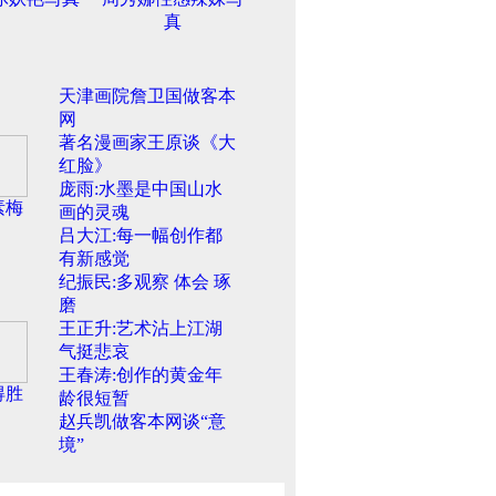
真
天津画院詹卫国做客本
网
著名漫画家王原谈《大
红脸》
庞雨:水墨是中国山水
素梅
画的灵魂
吕大江:每一幅创作都
有新感觉
纪振民:多观察 体会 琢
磨
王正升:艺术沾上江湖
气挺悲哀
王春涛:创作的黄金年
得胜
龄很短暂
赵兵凯做客本网谈“意
境”