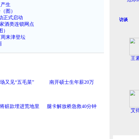
人产生
诊（图）
动正式启动
访谈
百家酒类连锁网点
图）
下周来津登坛
雨
王
场又见“五毛菜”
南开硕士生年薪20万
将赃款埋进荒地里
腿卡解放桥急救40分钟
艾