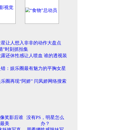
女星让人想入非非的动作大盘点
情”时刻抓拍集
欲露还休性感让人喷血 谁的透视装
是错：娱乐圈最有魅力的平胸女星
乐圈再现“阿娇” 闫凤娇网络搜索
像奖影后谁
没有PS，明星怎么
最美
办？
冰妖艳写真
周秀娜性感辣妹写