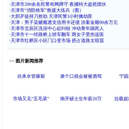
·
天津市200余名民警布网蹲守 夜捕特大盗抢团伙
·
天津市“消防铁军”救援大练兵（图）
·
大胆歹徒持刀抢劫 天津民警3小时擒劫匪
·
天津：男子染赌瘾透支信用卡还债 涉案金额90余万元
·
天津市北辰区洗浴中心起纠纷 冲动青年踢死人
·
天津市十一经路桥上轿车翻车 两女子受伤送医
·
天津市红桥区小区门口变市场 挤占道路太喧嚣
>>
图片新闻推荐
自来水管爆裂
漱个口就会被被酒驾
宁园
市场又见“五毛菜”
南开硕士生年薪20万
拉载超