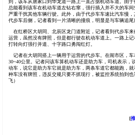
到，该车从唐家口到华龙道一路上一直占据机动车道。由于
总能看到该车在机动车道左钻右窜，强行插入并不大的车间
严重干扰其他车辆行驶。此外，由于代步车车速比汽车慢，
代步车后侧，记者看到一片清晰的撞痕，明显是与车辆追尾
在红桥区大胡同、北辰区龙门道附近，记者看到代步车来
运营，虽然没有牌照，但是都行驶在机动车道上。一路上记
打转向灯强行并道、十字路口勇闯红灯。
记者在大胡同搭上一辆用于运营的代步车。在闹市区，车
30~40公里。记者问该车算机动车还是助力车，司机表示，
动车，说它是助力车它就是助力车，两条车道它都能跑，就
种车没有牌照，违反交规只要不抓现行，被监控系统拍到也
飞）
[