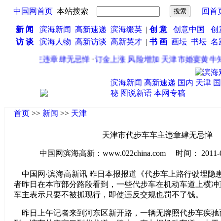
中国网首页
本站搜索
回首
新 闻
滨海新闻
高新速递
滨海缀英
|
创 意
创意中国
创
访 谈
滨海人物
高新访谈
高新英才
|
书 画
画坛
书坛
名
代步车车主违章肆无忌惮
·
订金上涨 风险增加 天津市婚宴黄牛知
滨海新闻
高新速递
国内
天津
国
秘
图说新语
本网专稿
首页
>>
新闻
>>
天津
天津市代步车车主违章肆无忌惮
中国网滨海高新：www.022china.com 时间： 2011-04-2
中国网·滨海高新讯 昨日本报报道《代步车上路行驶埋隐
者昨日在本市部分路段看到，一些代步车在机动车道上横冲
车主表示只要不被抓现行，即使违反交规也罚不了钱。
昨日上午记者来到河东区新开路，一辆无牌照代步车疾驰