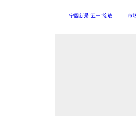
宁园新景“五一”绽放
市
导航中国
中国政府网
|
中国网
|
人民