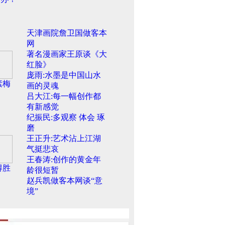
天津画院詹卫国做客本
网
著名漫画家王原谈《大
红脸》
庞雨:水墨是中国山水
素梅
画的灵魂
吕大江:每一幅创作都
有新感觉
纪振民:多观察 体会 琢
磨
王正升:艺术沾上江湖
气挺悲哀
王春涛:创作的黄金年
得胜
龄很短暂
赵兵凯做客本网谈“意
境”