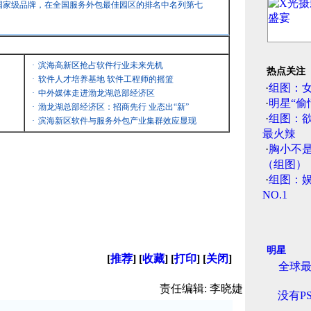
国家级品牌，在全国服务外包最佳园区的排名中名列第七
·
滨海高新区抢占软件行业未来先机
热点关注
·
软件人才培养基地 软件工程师的摇篮
·
组图：
·
中外媒体走进渤龙湖总部经济区
·
明星“偷
·
渤龙湖总部经济区：招商先行 业态出“新”
·
组图：
·
滨海新区软件与服务外包产业集群效应显现
最火辣
·
胸小不
（组图）
·
组图：娱
NO.1
明星
[
推荐
] [
收藏
] [
打印
] [
关闭
]
全球
责任编辑: 李晓婕
没有P