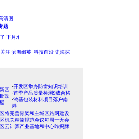
高清图
专题
了 下月承接第一场国内赛事
·
包头一公司董事长轿车内自焚 尸体被
日关注
滨海缀英
科技前沿
史海探
·
开发区举办防雷知识培训
·
首季产品质量检测9成合格
·
鸿基包装材料项目落户南
港
区将完善骨架和主城区路网建设
区机关精简规范会议每周一无会
区云计算产业基地和中心昨揭牌