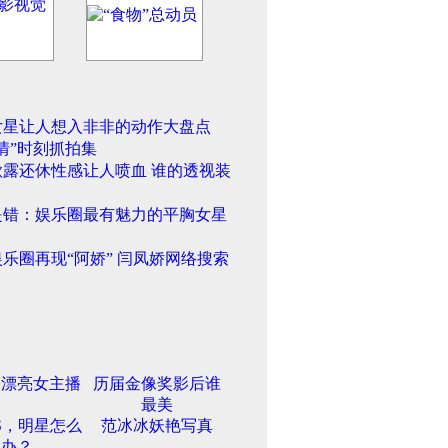
女星让人想入非非的动作大盘点
情”时刻抓拍集
欲露还休性感让人喷血 谁的透视装
是错：娱乐圈最有魅力的平胸女星
乐圈再现“阿娇” 闫凤娇网络搜索
最漂亮女主播
历届金像奖影后谁
最美
S，明星怎么
范冰冰妖艳写真
办？