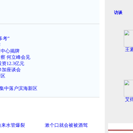
访谈
多考”
作
王
算中心揭牌
察 何立峰会见
12.3亿元
参加座谈会
新区
业集中落户滨海新区
艾
自来水管爆裂
漱个口就会被被酒驾