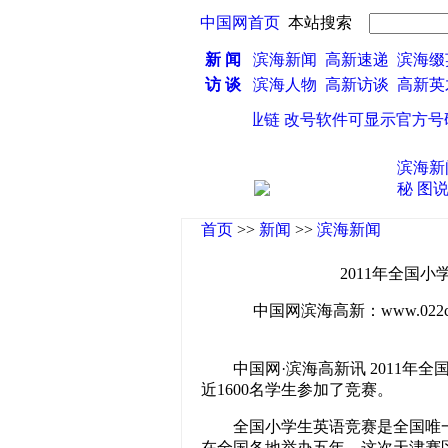
中国网首页
本站搜索
新 闻
滨海新闻
高新速递
滨海缀
访 谈
滨海人物
高新访谈
高新
·
电信诈骗惊现专业产业链 改号软件可显示官方号码
·
滨海新
秘
图
首页
>>
新闻
>>
滨海新闻
2011年全国
中国网滨海高新：www.022china
中国网·滨海高新讯 2011年全
近1600名学生参加了竞赛。
全国小学生英语竞赛是全国唯一
在全国各地举办五年。这次天津赛