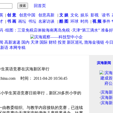
回首页
英
|
创 意
创意中国
创意高新
|
文 娱
文化
娱乐
影视
读书
英才
|
书 画
画坛
书坛
名家访谈
|
酷 图
环球
时尚
|
视 频
事件
组图：三亚免税店体验海南离岛免税
·
天津“第三滴水” 准备好
闻
高新速递
国内
天津
国际
财经
投资
新区巡礼
渤海金项链
今
说新语
本网专稿
滨海新闻
小学生英语竞赛在滨海新区举行
.com 时间： 2011-04-20 10:56:45
·
滨海新
国小学生英语竞赛日前举行，新区20多所小学的
·
滨海新
·
滨海新
由教委组织、与教学内容接轨的竞赛，已连续
区的竞赛由天津宋庆龄渤海儿童世界承办，比赛