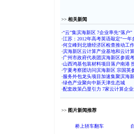
>>
相关新闻
·
“云”集滨海新区 7企业率先“落户”
·
江苏：2012年高考英语敲定“一年
·
何立峰到北塘经济区检查推动工
·
滨海新区云计算产业基地和云计
·
广州市政府代表团滨海新区参观考
·
山西鸿基包装材料项目落户南港 投资
·
宁夏考察团访问滨海新区 宗国英
·
服务外包龙头项目加速集聚滨海
·
绿色产业聚向中新天津生态城
·
配套政策凸显引力 7家云计算企
>>
图片新闻推荐
桥上轿车翻车