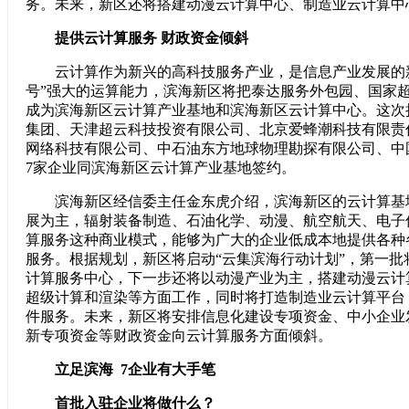
务。未来，新区还将搭建动漫云计算中心、制造业云计算中
提供云计算服务 财政资金倾斜
云计算作为新兴的高科技服务产业，是信息产业发展的新
号”强大的运算能力，滨海新区将把泰达服务外包园、国家
成为滨海新区云计算产业基地和滨海新区云计算中心。这次
集团、天津超云科技投资有限公司、北京爱蜂潮科技有限责
网络科技有限公司、中石油东方地球物理勘探有限公司、中
7家企业同滨海新区云计算产业基地签约。
滨海新区经信委主任金东虎介绍，滨海新区的云计算基
展为主，辐射装备制造、石油化学、动漫、航空航天、电子
算服务这种商业模式，能够为广大的企业低成本地提供各种
服务。根据规划，新区将启动“云集滨海行动计划”，第一批
计算服务中心，下一步还将以动漫产业为主，搭建动漫云计
超级计算和渲染等方面工作，同时将打造制造业云计算平台
件服务。未来，新区将安排信息化建设专项资金、中小企业
新专项资金等财政资金向云计算服务方面倾斜。
立足滨海 7企业有大手笔
首批入驻企业将做什么？