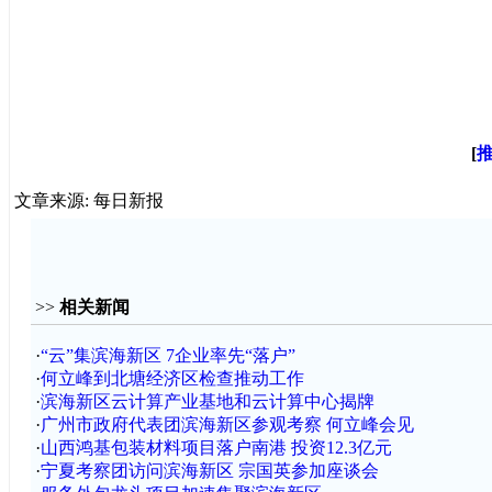
[
文章来源: 每日新报
>>
相关新闻
·
“云”集滨海新区 7企业率先“落户”
·
何立峰到北塘经济区检查推动工作
·
滨海新区云计算产业基地和云计算中心揭牌
·
广州市政府代表团滨海新区参观考察 何立峰会见
·
山西鸿基包装材料项目落户南港 投资12.3亿元
·
宁夏考察团访问滨海新区 宗国英参加座谈会