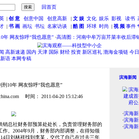
回首页
英
|
创 意
创意中国
创意高新
|
文 娱
文化
娱乐
影视
读书
英才
|
书 画
画坛
书坛
名家访谈
|
酷 图
环球
时尚
|
视 频
事件
年 网友惊呼“我也愿意”
·
高清图：河南中牟万亩芹菜丰收后滞销 
闻
高新速递
国内
天津
国际
财经
投资
新区巡礼
渤海金项链
今
说新语
本网专稿
滨海新闻
刑10年 网友惊呼“我也愿意”
.com 时间： 2011-04-20 15:12:46
·
滨海新
·
滨海新
供销总社财务部预算处处长，负责管理财务部的
·
滨海新
作。2004年9月，财务部内部调整，在得知领
14日刘林祥找到李某，交代了自己在过去三年