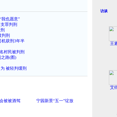
访谈
“我也愿意”
枪支罪判刑
缓刑
被判刑
司机获刑3年半
王
7名村民被判刑
之路(图)
为 被轻判缓刑
艾
会被被酒驾
宁园新景“五一”绽放