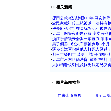
>>
相关新闻
·
挪用公款4亿被判刑10年 网友惊呼
·
农民家藏祖传土铳被以非法持有
·
税务所税收管理员玩忽职守被判
·
天津：网管夜盗内存条 变卖获利
·
浙江乐清钱云会案一审宣判 肇事
·
男子倒卖19张火车票被判刑8个月
·
逼乡长跪写指使他人打死人经过 
·
判三年缓四年 莽勇“毛胡子”的轻判
·
天津市河东区俩法盲“藏枪”被判刑
·
大排档老板刺死骚扰男认定见义勇
>>
图片新闻推荐
自来水管爆裂
漱个口就