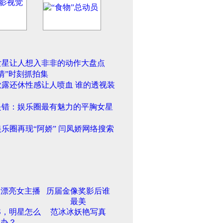
女星让人想入非非的动作大盘点
情”时刻抓拍集
欲露还休性感让人喷血 谁的透视装
是错：娱乐圈最有魅力的平胸女星
乐圈再现“阿娇” 闫凤娇网络搜索
最漂亮女主播
历届金像奖影后谁
最美
S，明星怎么
范冰冰妖艳写真
办？