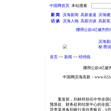
中国网首页
本站搜索
新 闻
滨海新闻
高新速递
滨海缀
访 谈
滨海人物
高新访谈
高新
·
挪用公款4亿被判刑10
滨海新
秘
图
首页
>>
新闻
>>
经纬线
挪用公款4亿被判
中国网滨海高新：www.022china
案发前，刘林祥担任中华全国
预算处、财务处和结算中心的全面工
导李某准备到银行亲自查账后，9月