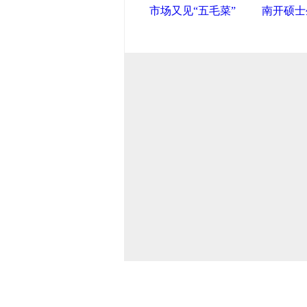
市场又见“五毛菜”
南开硕士
导航中国
中国政府网
|
中国网
|
人民