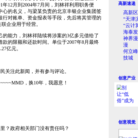
高新速递
1年12月到2004年7月间，刘林祥利用职务便
中心的名义，与梁某负责的北京丰银企业集团签
高新区
银行对账单、资金报表等手段，先后将其管理的
“天津
其关联企业用于经营。
“云计
海泰发
己的能力，刘林祥陆续将涉案的3亿多元借给了
神界漫
款的限额和还款时间。单位于2007年8月最终
漫
27亿元。
何立峰
技城
名网民关注此新闻，并有参与评论。
创意产业
~~~~~~~~~MMD，换10年，我愿意！
。
创意视觉
哪里？政府相关部门没有责任吗？