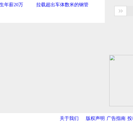
生年薪20万
拉载超出车体数米的钢管
关于我们
版权声明
广告指南
投
网
|
新华网
|
央视网
|
国际在线
|
中国日报
|
中国经济网
|
中国台湾网
|