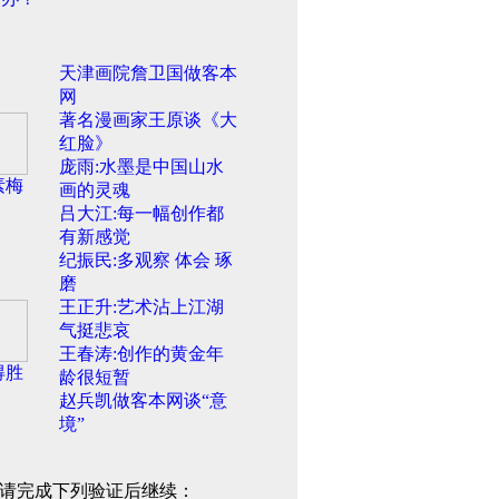
天津画院詹卫国做客本
网
著名漫画家王原谈《大
红脸》
庞雨:水墨是中国山水
素梅
画的灵魂
吕大江:每一幅创作都
有新感觉
纪振民:多观察 体会 琢
磨
王正升:艺术沾上江湖
气挺悲哀
王春涛:创作的黄金年
得胜
龄很短暂
赵兵凯做客本网谈“意
境”