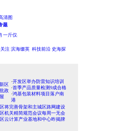
高清图
专题
一斤仅卖六分钱
·
组图：法国一播音员被称全球最漂亮女主播
·
全
日关注
滨海缀英
科技前沿
史海探
·
开发区举办防雷知识培训
·
首季产品质量检测9成合格
·
鸿基包装材料项目落户南
港
区将完善骨架和主城区路网建设
区机关精简规范会议每周一无会
区云计算产业基地和中心昨揭牌