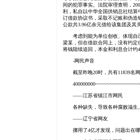
间的犯罪事实。法院审理查明，200
利，私自以中华全国供销总社结算
订借款协议书，采取不记账和伪造
公款共3.96亿余元借给该集团及
考虑到能为单位创收、体现自
梁某，但在借款合同上，没有约定借
将钱陆续追回，本金和利息合计约4.
-网民声音
截至昨晚20时，共有11839
400000000~~~~~~~~~~~
——江苏省镇江市网民
各种缺失，导致各种腐败滋生
——辽宁省网友
挪用了4亿才发现，问题出在