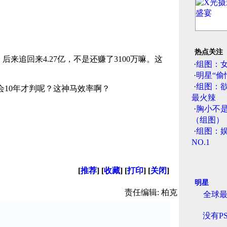
热点关注
后来追回来4.27亿，不是还赚了3100万嘛。这
·
组图：
·
明星“偷
·
组图：
会10年才判呢？这神马效率啊？
最火辣
·
胸小不
（组图）
·
组图：娱
NO.1
[
推荐
] [
收藏
] [
打印
] [
关闭
]
明星
责任编辑: 柏克
全球
没有P