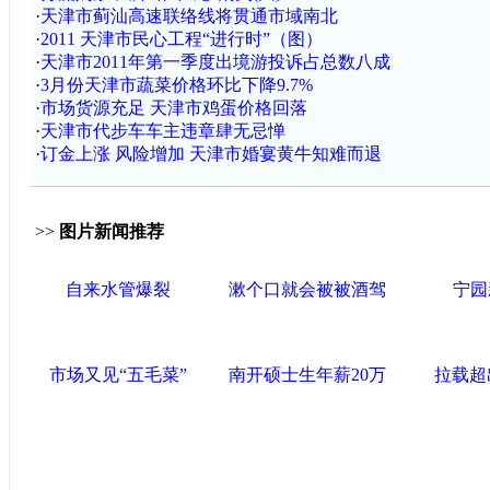
·
天津市蓟汕高速联络线将贯通市域南北
·
2011 天津市民心工程“进行时”（图）
·
天津市2011年第一季度出境游投诉占总数八成
·
3月份天津市蔬菜价格环比下降9.7%
·
市场货源充足 天津市鸡蛋价格回落
·
天津市代步车车主违章肆无忌惮
·
订金上涨 风险增加 天津市婚宴黄牛知难而退
>>
图片新闻推荐
自来水管爆裂
漱个口就会被被酒驾
宁园
市场又见“五毛菜”
南开硕士生年薪20万
拉载超