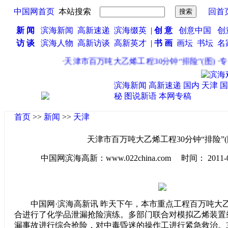
中国网首页
本站搜索
回首
新 闻
滨海新闻
高新速递
滨海缀英
|
创 意
创意中国
创
访 谈
滨海人物
高新访谈
高新英才
|
书 画
画坛
书坛
名
·
天津市百万吨大乙烯工程30分钟“排险”(图)
·
专家
滨海新闻
高新速递
国内
天津
国
秘
图说新语
本网专稿
首页
>>
新闻
>>
天津
天津市百万吨大乙烯工程30分钟“排险”(
中国网滨海高新：www.022china.com 时间： 2011-04-2
中国网·滨海高新讯 昨天下午，本市重点工程百万吨大
合进行了化学品泄漏抢险演练。多部门联合对模拟乙烯装置
漏事故进行综合抢险，对中毒昏迷的操作工进行紧急救治。