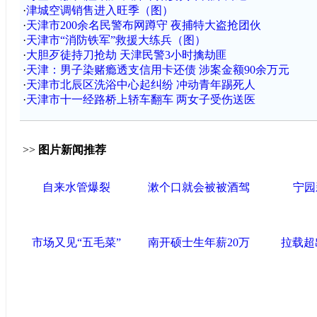
·
津城空调销售进入旺季（图）
·
天津市200余名民警布网蹲守 夜捕特大盗抢团伙
·
天津市“消防铁军”救援大练兵（图）
·
大胆歹徒持刀抢劫 天津民警3小时擒劫匪
·
天津：男子染赌瘾透支信用卡还债 涉案金额90余万元
·
天津市北辰区洗浴中心起纠纷 冲动青年踢死人
·
天津市十一经路桥上轿车翻车 两女子受伤送医
>>
图片新闻推荐
自来水管爆裂
漱个口就会被被酒驾
宁园
市场又见“五毛菜”
南开硕士生年薪20万
拉载超