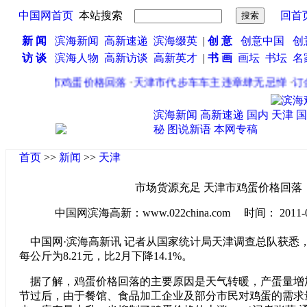
中国网首页
本站搜索
回首
新 闻
滨海新闻
高新速递
滨海缀英
|
创 意
创意中国
创
访 谈
滨海人物
高新访谈
高新英才
|
书 画
画坛
书坛
名
充足 天津市鸡蛋价格回落
·
天津市代步车车主违章肆无忌惮
·
订金
滨海新闻
高新速递
国内
天津
国
秘
图说新语
本网专稿
首页
>>
新闻
>>
天津
市场货源充足 天津市鸡蛋价格回落
中国网滨海高新：www.022china.com 时间： 2011-04-2
中国网·滨海高新讯 记者从国家统计局天津调查总队获悉
每公斤为8.21元，比2月下降14.1%。
据了解，鸡蛋价格回落的主要原因是天气转暖，产蛋量增
节过后，由于餐馆、食品加工企业及部分市民对鸡蛋的需求