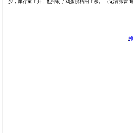
少，库存量上升，也抑制了鸡蛋价格的上涨。 （记者张蕾 
[