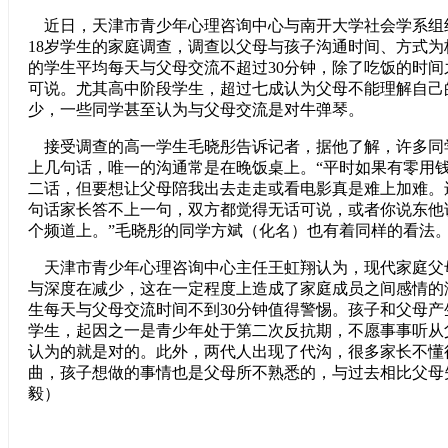
近日，天津市青少年心理咨询中心与南开大学社会学系组织
18岁学生的家庭调查，调查以父母与孩子沟通时间、方式为
的学生平均每天与父母交流不超过30分钟，除了吃饭的时
可说。尤其高中阶段学生，超过七成认为父母不能理解自己
少，一些同学甚至认为与父母交流是对牛弹琴。
接受调查的高一学生毛晓彤告诉记者，据他了解，许多同
上几句话，唯一的沟通常是在晚饭桌上。“平时如果有零用
二话，但要想让父母陪我出去走走或看电影真是难上加难。
句话家长答不上一句，双方都觉得无话可说，或者你说东他
个频道上。”毛晓彤的同学方斌（化名）也有着同样的看法
天津市青少年心理咨询中心主任王虹翔认为，现代家庭父
与深度在减少，这在一定程度上造成了家庭成员之间感情的淡
生每天与父母交流时间不到30分钟值得警惕。孩子和父母
学生，起因之一是青少年处于第二次反抗期，不愿事事听从
认为的就是对的。此外，两代人出现了代沟，很多家长不懂
曲，孩子想做的事情也是父母所不熟悉的，与过去相比父母
毅）