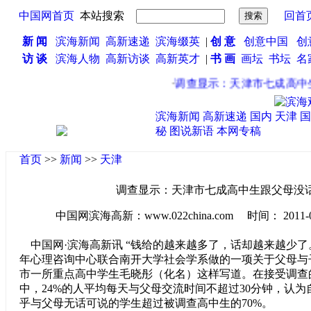
中国网首页
本站搜索
回首
新 闻
滨海新闻
高新速递
滨海缀英
|
创 意
创意中国
创
访 谈
滨海人物
高新访谈
高新英才
|
书 画
画坛
书坛
名
·
调查显示：天津市七成高中生
滨海新闻
高新速递
国内
天津
国
秘
图说新语
本网专稿
首页
>>
新闻
>>
天津
调查显示：天津市七成高中生跟父母没
中国网滨海高新：www.022china.com 时间： 2011-04-2
中国网·滨海高新讯 “钱给的越来越多了，话却越来越少了
年心理咨询中心联合南开大学社会学系做的一项关于父母与
市一所重点高中学生毛晓彤（化名）这样写道。在接受调查的5
中，24%的人平均每天与父母交流时间不超过30分钟，认
乎与父母无话可说的学生超过被调查高中生的70%。