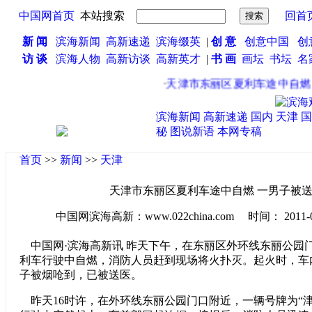
中国网首页
本站搜索
回首
新 闻
滨海新闻
高新速递
滨海缀英
|
创 意
创意中国
创
访 谈
滨海人物
高新访谈
高新英才
|
书 画
画坛
书坛
名
·
天津市东丽区夏利车途中自燃 
滨海新闻
高新速递
国内
天津
国
秘
图说新语
本网专稿
首页
>>
新闻
>>
天津
天津市东丽区夏利车途中自燃 一男子被
中国网滨海高新：www.022china.com 时间： 2011-04-2
中国网·滨海高新讯 昨天下午，在东丽区外环线东丽公园
利车行驶中自燃，消防人员赶到现场将火扑灭。起火时，车
子被烟呛到，已被送医。
昨天16时许，在外环线东丽公园门口附近，一辆号牌为“津G