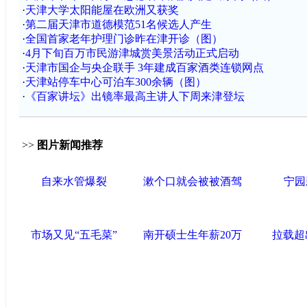
·
天津大学太阳能屋在欧洲又获奖
·
第二届天津市道德模范51名候选人产生
·
全国首家老年护理门诊昨在津开诊（图）
·
4月下旬百万市民游津城赏美景活动正式启动
·
天津市国企与央企联手 3年建成百家酒类连锁网点
·
天津站停车中心可泊车300余辆（图）
·
《百家讲坛》出镜率最高主讲人下周来津登坛
>>
图片新闻推荐
自来水管爆裂
漱个口就会被被酒驾
宁园
市场又见“五毛菜”
南开硕士生年薪20万
拉载超