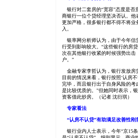
银行对二套房的“宽容”态度是否
商银行一位个贷经理坚决否认。他
更加严格，很多银行都不得不将业
入。
银率网分析师认为，由于今年信贷
行受到影响较大。“这些银行的房
次在其他银行收紧的时候强势出击
户。”
金融专家李哲认为，银行发放房贷
目前的情况来看，银行按照‘认房不
完毕，而且银行出于自身风险的考
是比较优质的。”但她同时表示，
资客借此炒房。（记者 沈衍琪）
专家看法
“认房不认贷”有助满足改善性刚
银行业内人士表示，今年“京15
是“认房不认贷”，细则显示，商