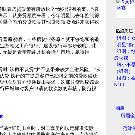
意味着房贷政策有所放松？“绝对没有的事。”招
表示，从房贷额度来看，今年明显比去年控制得
务重心向消费贷款等其他贷款领域倾斜来获得收
热点关注
·
组图：
普遍紧缩，一些房贷业务原本就不够饱和的银
·
明星“偷
贷业务相比工商银行、建设银行等起步较晚，此
·
组图：
，无疑是希望能趁此机会抢占市场，赢得用
最火辣
·
胸小不
时“认房不认贷”并不会带来较大金融风险。“从
（组图）
认贷’执行的前提是客户已经将之前的贷款偿还
·
组图：娱
虑也会对客户资质提出要求，这部分贷款应该说
NO.1
银行应增加对客户申请贷款次数的审核，防范投
明星
历届金
需
条”调控细则出台时，对二套房的认定标准实际
范冰
业性个人住房贷款中居民家庭住房套数，应依据拟