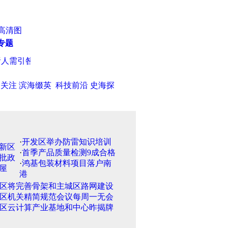
高清图
专题
需引咎辞职
·
山东从源头围堵仿冒名牌商品 印商标需审查
·
何立峰
日关注
滨海缀英
科技前沿
史海探
·
开发区举办防雷知识培训
·
首季产品质量检测9成合格
·
鸿基包装材料项目落户南
港
区将完善骨架和主城区路网建设
区机关精简规范会议每周一无会
区云计算产业基地和中心昨揭牌