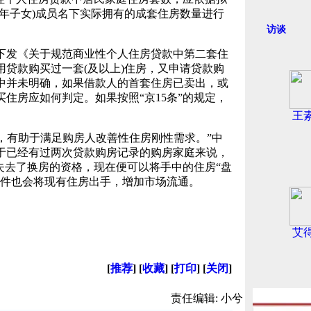
年子女)成员名下实际拥有的成套住房数量进行
访谈
发《关于规范商业性个人住房贷款中第二套住
贷款购买过一套(及以上)住房，又申请贷款购
中并未明确，如果借款人的首套住房已卖出，或
住房应如何判定。如果按照“京15条”的规定，
。
王
，有助于满足购房人改善性住房刚性需求。”中
于已经有过两次贷款购房记录的购房家庭来说，
失去了换房的资格，现在便可以将手中的住房“盘
条件也会将现有住房出手，增加市场流通。
艾
[
推荐
] [
收藏
] [
打印
] [
关闭
]
责任编辑: 小兮