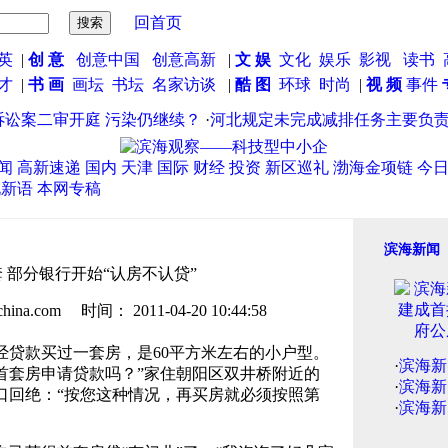
回首页
英
|
创 意
创意中国
创意高新
|
文 娱
文化
娱乐
影视
读书
英才
|
书 画
画坛
书坛
名家访谈
|
酷 图
环球
时尚
|
视 频
事件
案二审开庭 污染仍继续？
·
河北规定未完成减排任务主要负责人
闻
高新速递
国内
天津
国际
财经
投资
新区巡礼
渤海金项链
今
说新语
本网专稿
滨海新闻
 部分银行开始“认房不认贷”
.com 时间： 2011-04-20 10:44:58
经贷款买过一套房，是60平方米左右的小户型。
·
滨海新
首套房申请贷款吗？”家住朝阳区双井桥附近的
·
滨海新
口回绝：“按您这种情况，再买房就必须按照第
·
滨海新