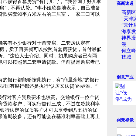
己获得首套房贷“有门儿
”了。“我咨询了好几家
高新速递
房’，不再认贷。”李小姐欣喜地表示，自己准备
高新区
贷款买套90平方米左右的三居室，一家三口可以
“天津
“云计
海泰发
神界漫
确实有不少银行对于首套房、二套房认定有
漫
套房，卖了再买就可以按照首套房获贷，首付最低
何立峰
折。”这位人士介绍。同时，如果购房者已有两
技城
也可以按照第二套申请贷款。但前提是购房者已
创意产业
的银行都能够按此执行，有“商量余地”的银行
型国有银行都还是执行‘认房又认贷’的标准。”
银行对客户资质要求也较高。交通银行一位个贷
房贷款客户，可实行首付三成，不过在贷款利率
是银行认定的优质客户才可以享受到八五折的优
果逾期较多，还有可能会在基准利率基础上再上
创意视觉