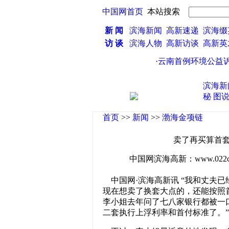
中国网首页
本站搜索
新 闻
滨海新闻
高新速递
滨海缀
访 谈
滨海人物
高新访谈
高新
·
云南首例环境公益诉讼
滨海新
秘
图
首页
>>
新闻
>>
渤海金项链
卖了再买算首套
中国网滨海高新：www.022china
中国网·滨海高新讯 “我和丈夫已
现在想卖了换套大点的，还能按照
李小姐去年问了七八家银行都被一
二套执行上浮利率和首付标准了。”