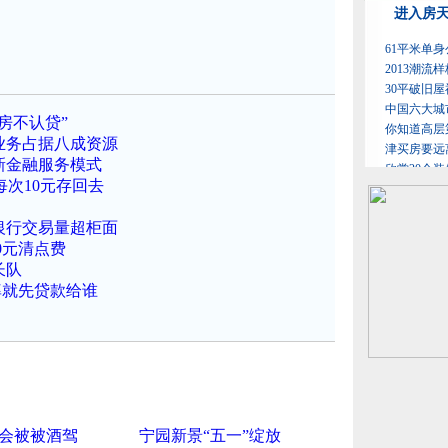
房不认贷”
业务占据八成资源
新金融服务模式
每次10元存回去
银行交易量超柜面
0元清点费
长队
率就先贷款给谁
会被被酒驾
宁园新景“五一”绽放