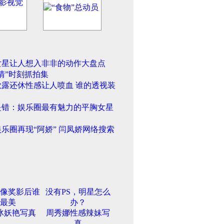
女星让人想入非非的动作大盘点
情”时刻抓拍集
欲露还休性感让人喷血 谁的透视装
是错：娱乐圈最有魅力的平胸女星
乐圈再现“阿娇” 闫凤娇网络搜索
像奖影后谁
没有PS，明星怎么
最美
办？
冰妖艳写真
周秀娜性感辣妹写
真