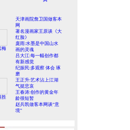
天津画院詹卫国做客本
网
著名漫画家王原谈《大
红脸》
庞雨:水墨是中国山水
素梅
画的灵魂
吕大江:每一幅创作都
有新感觉
纪振民:多观察 体会 琢
磨
王正升:艺术沾上江湖
气挺悲哀
王春涛:创作的黄金年
得胜
龄很短暂
赵兵凯做客本网谈“意
境”