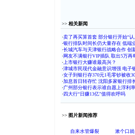
>>
相关新闻
·
卖了再买算首套 部分银行开始“认
·
银行排队时间长仍大量存在 低端
·
长城汽车与天津银行战略合作 创
·
网友不满银行VIP插队 取出5万再
·
上市银行大赚谁最高兴？
·
津城市民现代金融意识增强 电子
·
女子到银行存370元1毛零钞被收3
·
加息首日转存忙 沈阳多家银行排
·
广州部分银行表示谁自愿上浮利
·
四大行“日赚13亿”值得欢呼吗
>>
图片新闻推荐
自来水管爆裂
漱个口就