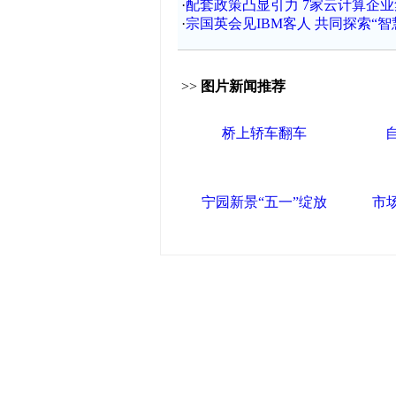
·
配套政策凸显引力 7家云计算企
·
宗国英会见IBM客人 共同探索“智
>>
图片新闻推荐
桥上轿车翻车
宁园新景“五一”绽放
市
导航中国
中国政府网
|
中国网
|
人民
产党新闻
|
中国创新网
联盟高新
海泰控股集团
|
BPO基地
区
区
|
北辰科技园区
联盟滨海
滨海新区网
|
泰达在线
|