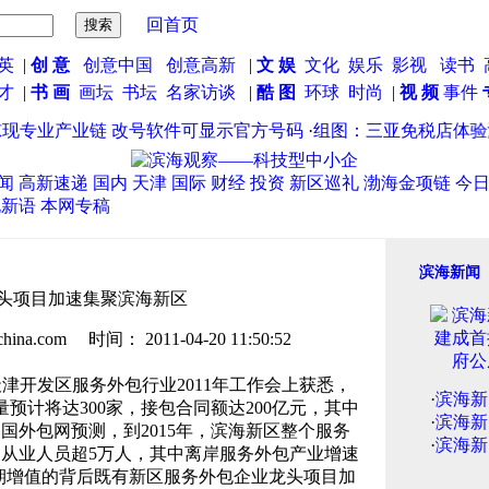
回首页
英
|
创 意
创意中国
创意高新
|
文 娱
文化
娱乐
影视
读书
英才
|
书 画
画坛
书坛
名家访谈
|
酷 图
环球
时尚
|
视 频
事件
专业产业链 改号软件可显示官方号码
·
组图：三亚免税店体验海
闻
高新速递
国内
天津
国际
财经
投资
新区巡礼
渤海金项链
今
说新语
本网专稿
滨海新闻
头项目加速集聚滨海新区
.com 时间： 2011-04-20 11:50:52
津开发区服务外包行业2011年工作会上获悉，
·
滨海新
量预计将达300家，接包合同额达200亿元，其中
·
滨海新
国外包网预测，到2015年，滨海新区整个服务
·
滨海新
，从业人员超5万人，其中离岸服务外包产业增速
预期增值的背后既有新区服务外包企业龙头项目加