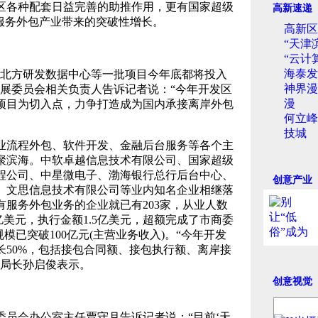
区各种配套日益完善的助推作用，更有国家超级
高新速递
服务外包产业带来的突破性增长。
高新区
“天津
“云计
海泰发
北方研发数据中心等一批项目今年底都将投入
神界漫
发展委员会相关负责人告诉记者说：“今年开发区
漫
项目为切入点，力争打造成为国内承接离岸外包
何立峰
技城
流程外包、软件开发、金融后台服务等各个主
聚滨海。中软卓越信息技术有限公司、国家超级
程公司、中星微电子、渤海银行总行后台中心、
创意产业
、文思信息技术有限公司等业内知名企业相继落
服务外包业务的企业就已有203家，从业人数
亿美元，执行金额1.5亿美元，超额完成了市商委
模已突破100亿元(主营业务收入)。“今年开发
长50%，包括接包合同额、接包执行额、离岸接
副局长孙启俊表示。
创意视觉
会办公室主任贾守月告诉记者说：“目前‘天