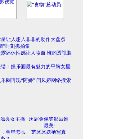
女星让人想入非非的动作大盘点
情”时刻抓拍集
欲露还休性感让人喷血 谁的透视装
是错：娱乐圈最有魅力的平胸女星
乐圈再现“阿娇” 闫凤娇网络搜索
最漂亮女主播
历届金像奖影后谁
最美
S，明星怎么
范冰冰妖艳写真
办？