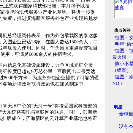
’已正式获得国家科技部批准，本月将予以授
一家授牌的现代服务业产业化基地，将进一步促
的集聚，推进滨海新区服务外包产业实现跨越发
热点关注
副总经理阎伟表示，作为外包承载区的泰达服
·
组图：
入园企业已达28家，在园人数达1500余人，二
·
明星“偷
12年底投入使用。同时，作为园区重点配套项目
·
组图：
使用，可满足6000余人的住宿需求。
最火辣
·
胸小不
内信息化基础设施建设，力争区域光纤全覆
（组图）
光纤长度已超过9万芯公里，互联网出口带宽达
·
组图：娱
过8000平方米，为服务外包企业提供了可靠的硬
NO.1
的各项新增政府扶持政策也在加紧制定中。
天津中心的“天河一号”将接受国家科技部的
明星
号”大系统将实现与互联网的联通。同时，滨海新
全球
正式挂牌成立，滨海新区的云计算产业基地也将正
没有P