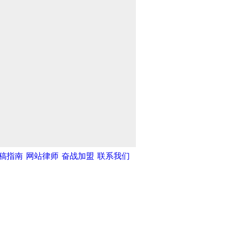
稿指南
网站律师
奋战加盟
联系我们
中新网
|
中国广播网
|
光明网
|
中国共
蓝天
|
5A创意网
|
寻味网
|
武清开发
汉沽政务网
|
新塘沽论坛
|
指点12