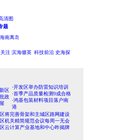
高清图
专题
南离岛免税
·
天津“第三滴水” 准备好了 下月承接第一场国内赛事
日关注
滨海缀英
科技前沿
史海探
·
开发区举办防雷知识培训
·
首季产品质量检测9成合格
·
鸿基包装材料项目落户南
港
区将完善骨架和主城区路网建设
区机关精简规范会议每周一无会
区云计算产业基地和中心昨揭牌