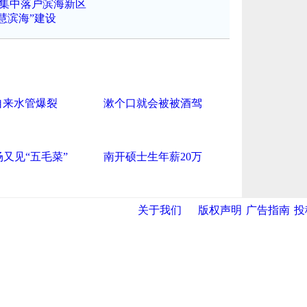
业集中落户滨海新区
慧滨海”建设
自来水管爆裂
漱个口就会被被酒驾
场又见“五毛菜”
南开硕士生年薪20万
关于我们
版权声明
广告指南
投
网
|
新华网
|
央视网
|
国际在线
|
中国日报
|
中国经济网
|
中国台湾网
|
|
海泰投资担保
|
力神电池
|
赛象科技
|
中科遥感
|
天地伟业
|
华翼
开发区贸促网
|
滨海参观考察网
|
塘沽在线
|
东丽在线
|
大港在线
|