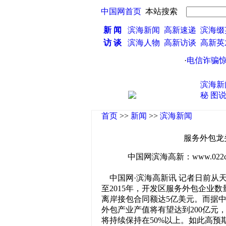
中国网首页
本站搜索
新 闻
滨海新闻
高新速递
滨海缀
访 谈
滨海人物
高新访谈
高新
·
电信诈骗惊现
滨海新
秘
图
首页
>>
新闻
>>
滨海新闻
服务外包龙
中国网滨海高新：www.022china
中国网·滨海高新讯 记者日前从天
至2015年，开发区服务外包企业数
离岸接包合同额达5亿美元。而据中
外包产业产值将有望达到200亿元
将持续保持在50%以上。如此高