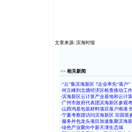
文章来源: 滨海时报
>>
相关新闻
·
“云”集滨海新区 7企业率先“落户”
·
何立峰到北塘经济区检查推动工
·
滨海新区云计算产业基地和云计
·
广州市政府代表团滨海新区参观考
·
山西鸿基包装材料项目落户南港 投资
·
宁夏考察团访问滨海新区 宗国英
·
服务外包龙头项目加速集聚滨海
·
绿色产业聚向中新天津生态城