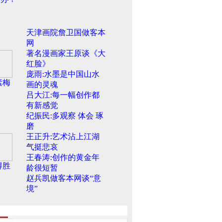
天津画院詹卫国做客本
网
著名漫画家王原谈《大
红脸》
庞雨:水墨是中国山水
素梅
画的灵魂
吕大江:每一幅创作都
有新感觉
纪振民:多观察 体会 琢
磨
王正升:艺术沾上江湖
气挺悲哀
王春涛:创作的黄金年
得胜
龄很短暂
赵兵凯做客本网谈“意
境”