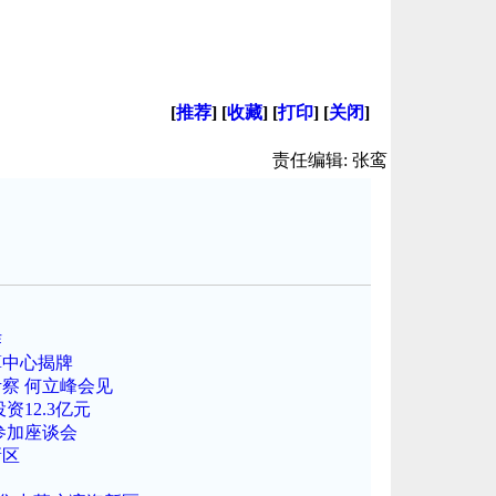
[
推荐
] [
收藏
] [
打印
] [
关闭
]
责任编辑: 张鸾
作
算中心揭牌
察 何立峰会见
12.3亿元
参加座谈会
新区