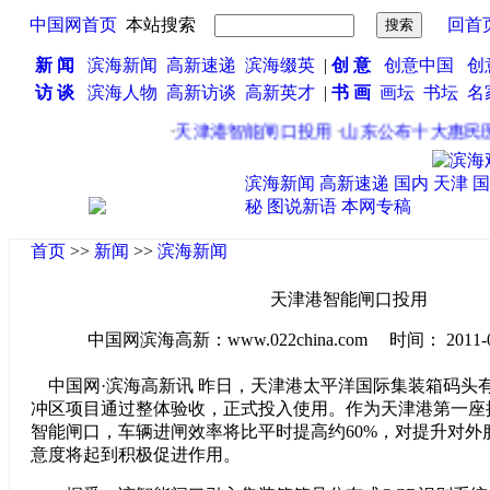
中国网首页
本站搜索
回首
新 闻
滨海新闻
高新速递
滨海缀英
|
创 意
创意中国
创
访 谈
滨海人物
高新访谈
高新英才
|
书 画
画坛
书坛
名
·
天津港智能闸口投用
·
山东公布十大惠民医疗
滨海新闻
高新速递
国内
天津
国
秘
图说新语
本网专稿
首页
>>
新闻
>>
滨海新闻
天津港智能闸口投用
中国网滨海高新：www.022china.com 时间： 2011-04-2
中国网·滨海高新讯 昨日，天津港太平洋国际集装箱码头
冲区项目通过整体验收，正式投入使用。作为天津港第一座
智能闸口，车辆进闸效率将比平时提高约60%，对提升对外
意度将起到积极促进作用。