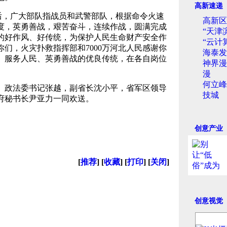
高新速递
后，广大部队指战员和武警部队，根据命令火速
高新区
度，英勇善战，艰苦奋斗，连续作战，圆满完成
“天津
的好作风、好传统，为保护人民生命财产安全作
“云计
们，火灾扑救指挥部和7000万河北人民感谢你
海泰发
、服务人民、英勇善战的优良传统，在各自岗位
神界漫
漫
何立峰
政法委书记张越，副省长沈小平，省军区领导
技城
府秘书长尹亚力一同欢送。
创意产业
[
推荐
] [
收藏
] [
打印
] [
关闭
]
创意视觉