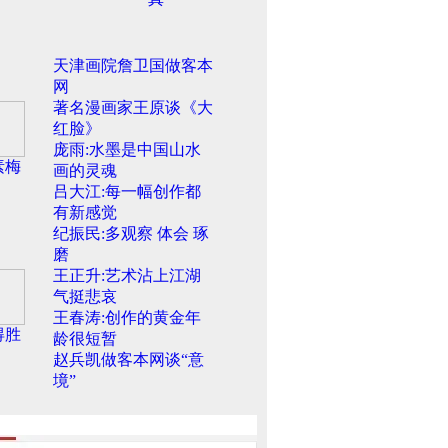
天津画院詹卫国做客本
网
著名漫画家王原谈《大
红脸》
庞雨:水墨是中国山水
素梅
画的灵魂
吕大江:每一幅创作都
有新感觉
纪振民:多观察 体会 琢
磨
王正升:艺术沾上江湖
气挺悲哀
王春涛:创作的黄金年
得胜
龄很短暂
赵兵凯做客本网谈“意
境”