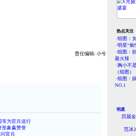
热点关注
·
组图：
·
明星“偷
·
组图：
责任编辑: 小兮
最火辣
·
胸小不
（组图）
·
组图：娱
NO.1
明星
历届金
国等为官兵送行
好形象赢赞誉
范冰
慰问官兵