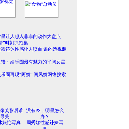
女星让人想入非非的动作大盘点
情”时刻抓拍集
欲露还休性感让人喷血 谁的透视装
是错：娱乐圈最有魅力的平胸女星
乐圈再现“阿娇” 闫凤娇网络搜索
像奖影后谁
没有PS，明星怎么
最美
办？
冰妖艳写真
周秀娜性感辣妹写
真