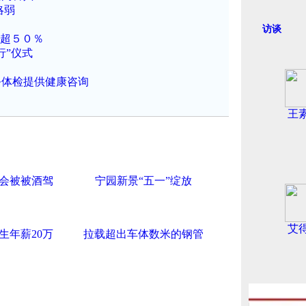
略弱
访谈
面超５０％
行”仪式
务体检提供健康咨询
王
会被被酒驾
宁园新景“五一”绽放
艾
生年薪20万
拉载超出车体数米的钢管