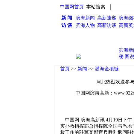
中国网首页
本站搜索
新 闻
滨海新闻
高新速递
滨海缀
访 谈
滨海人物
高新访谈
高新
·
滨海新
秘
图
首页
>>
新闻
>>
渤海金项链
河北热烈欢送参与
中国网滨海高新：www.022china
中国网·滨海高新讯 4月19日下
灾扑救指挥部总指挥陈全国与当地干
救工作的驻冀某部官兵胜利返回驻