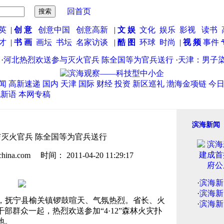
回首页
英
|
创 意
创意中国
创意高新
|
文 娱
文化
娱乐
影视
读书
英才
|
书 画
画坛
书坛
名家访谈
|
酷 图
环球
时尚
|
视 频
事件
河北热烈欢送参与灭火官兵 陈全国等为官兵送行
·
天津：男子染赌
闻
高新速递
国内
天津
国际
财经
投资
新区巡礼
渤海金项链
今
说新语
本网专稿
滨海新闻
灭火官兵 陈全国等为官兵送行
.com 时间： 2011-04-20 11:29:17
·
滨海新
·
滨海新
午，抚宁县榆关镇锣鼓喧天、气氛热烈。省长、火
·
滨海新
部群众一起，热烈欢送参加“4·12”森林火灾扑
地。