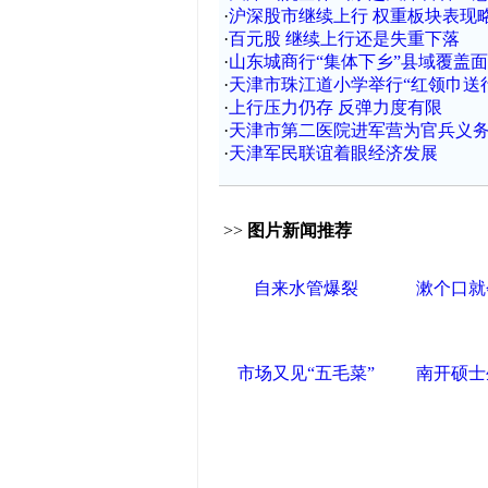
·
沪深股市继续上行 权重板块表现
·
百元股 继续上行还是失重下落
·
山东城商行“集体下乡”县域覆盖
·
天津市珠江道小学举行“红领巾送
·
上行压力仍存 反弹力度有限
·
天津市第二医院进军营为官兵义
·
天津军民联谊着眼经济发展
>>
图片新闻推荐
自来水管爆裂
漱个口就
市场又见“五毛菜”
南开硕士