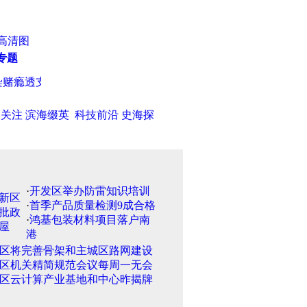
高清图
专题
瘾透支信用卡还债 涉案金额90余万元
·
全国政协委员与专家学者
日关注
滨海缀英
科技前沿
史海探
·
开发区举办防雷知识培训
·
首季产品质量检测9成合格
·
鸿基包装材料项目落户南
港
区将完善骨架和主城区路网建设
区机关精简规范会议每周一无会
区云计算产业基地和中心昨揭牌