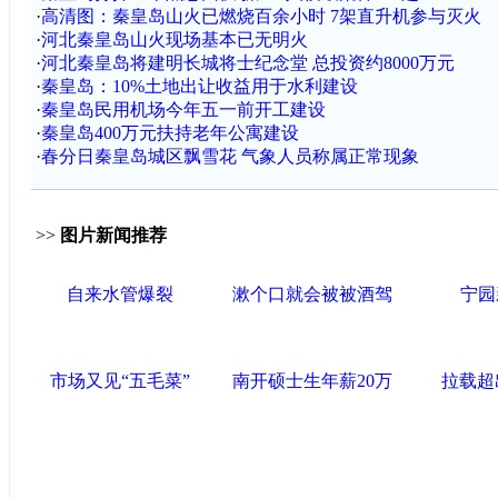
·
高清图：秦皇岛山火已燃烧百余小时 7架直升机参与灭火
·
河北秦皇岛山火现场基本已无明火
·
河北秦皇岛将建明长城将士纪念堂 总投资约8000万元
·
秦皇岛：10%土地出让收益用于水利建设
·
秦皇岛民用机场今年五一前开工建设
·
秦皇岛400万元扶持老年公寓建设
·
春分日秦皇岛城区飘雪花 气象人员称属正常现象
>>
图片新闻推荐
自来水管爆裂
漱个口就会被被酒驾
宁园
市场又见“五毛菜”
南开硕士生年薪20万
拉载超