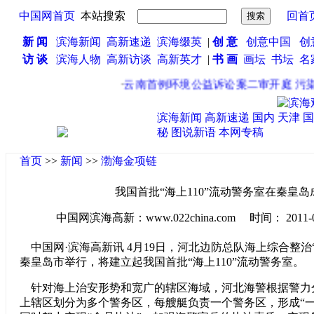
中国网首页
本站搜索
回首
新 闻
滨海新闻
高新速递
滨海缀英
|
创 意
创意中国
创
访 谈
滨海人物
高新访谈
高新英才
|
书 画
画坛
书坛
名
·
云南首例环境公益诉讼案二审开庭 污染
滨海新闻
高新速递
国内
天津
国
秘
图说新语
本网专稿
首页
>>
新闻
>>
渤海金项链
我国首批“海上110”流动警务室在秦皇岛
中国网滨海高新：www.022china.com 时间： 2011-04-2
中国网·滨海高新讯 4月19日，河北边防总队海上综合整治
秦皇岛市举行，将建立起我国首批“海上110”流动警务室。
针对海上治安形势和宽广的辖区海域，河北海警根据警力
上辖区划分为多个警务区，每艘艇负责一个警务区，形成“一