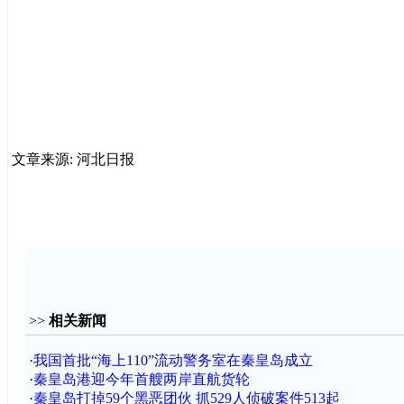
文章来源: 河北日报
>>
相关新闻
·
我国首批“海上110”流动警务室在秦皇岛成立
·
秦皇岛港迎今年首艘两岸直航货轮
·
秦皇岛打掉59个黑恶团伙 抓529人侦破案件513起