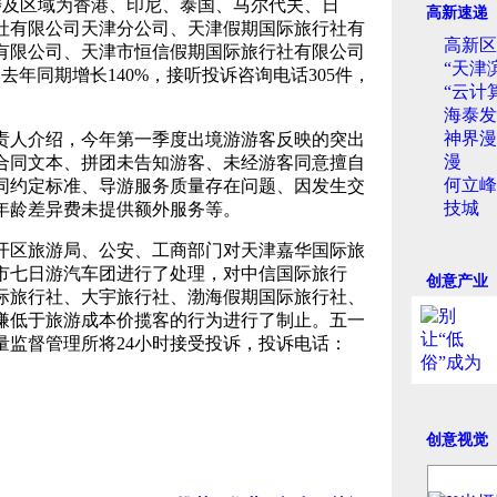
%，涉及区域为香港、印尼、泰国、马尔代夫、日
高新速递
社有限公司天津分公司、天津假期国际旅行社有
高新区
有限公司、天津市恒信假期国际旅行社有限公司
“天津
年同期增长140%，接听投诉咨询电话305件，
“云计
海泰发
神界漫
人介绍，今年第一季度出境游游客反映的突出
漫
合同文本、拼团未告知游客、未经游客同意擅自
何立峰
同约定标准、导游服务质量存在问题、因发生交
技城
年龄差异费未提供额外服务等。
区旅游局、公安、工商部门对天津嘉华国际旅
市七日游汽车团进行了处理，对中信国际旅行
创意产业
际旅行社、大宇旅行社、渤海假期国际旅行社、
嫌低于旅游成本价揽客的行为进行了制止。五一
量监督管理所将24小时接受投诉，投诉电话：
创意视觉