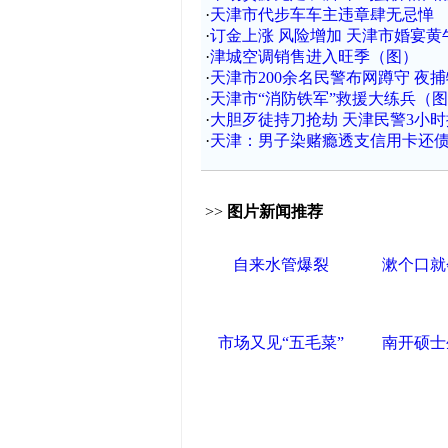
·
天津市代步车车主违章肆无忌惮
·
订金上涨 风险增加 天津市婚宴黄
·
津城空调销售进入旺季（图）
·
天津市200余名民警布网蹲守 夜
·
天津市“消防铁军”救援大练兵（
·
大胆歹徒持刀抢劫 天津民警3小
·
天津：男子染赌瘾透支信用卡还债 
>>
图片新闻推荐
自来水管爆裂
漱个口就
市场又见“五毛菜”
南开硕士