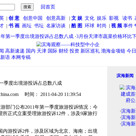
回首页
英
|
创 意
创意中国
创意高新
|
文 娱
文化
娱乐
影视
读书
英才
|
书 画
画坛
书坛
名家访谈
|
酷 图
环球
时尚
|
视 频
事件
1年第一季度出境游投诉占总数八成
·
3月份天津市蔬菜价格环比下降9
闻
高新速递
国内
天津
国际
财经
投资
新区巡礼
渤海金项链
今
说新语
本网专稿
滨海新闻
第一季度出境游投诉占总数八成
.com 时间： 2011-04-20 11:39:54
游部门公布2011年第一季度旅游投诉情况：今
·
滨海新
理所正式立案受理旅游投诉12件，涉及9家旅行
·
滨海新
·
滨海新
国内游投诉2件，涉及区域为北京、海南；出境