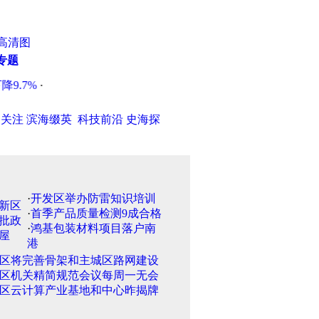
高清图
专题
.7%
·
市场货源充足 天津市鸡蛋价格回落
·
天津市代步车车主违
日关注
滨海缀英
科技前沿
史海探
·
开发区举办防雷知识培训
·
首季产品质量检测9成合格
·
鸿基包装材料项目落户南
港
区将完善骨架和主城区路网建设
区机关精简规范会议每周一无会
区云计算产业基地和中心昨揭牌