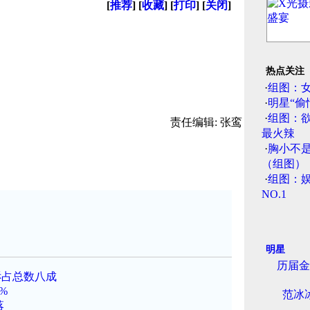
[
推荐
] [
收藏
] [
打印
] [
关闭
]
热点关注
·
组图：
·
明星“偷
·
组图：
责任编辑: 张鸾
最火辣
·
胸小不
（组图）
·
组图：娱
NO.1
明星
历届金
诉占总数八成
%
范冰
落