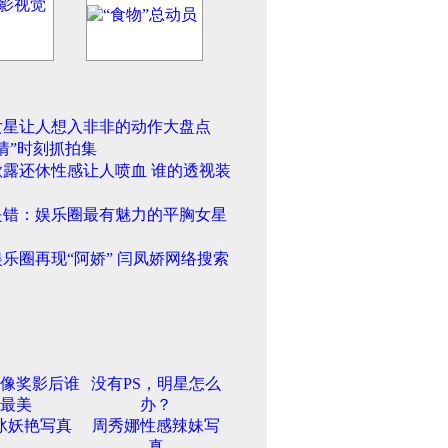
女星让人想入非非的动作大盘点
情”时刻抓拍集
欲露还休性感让人喷血 谁的透视装
是错：娱乐圈最有魅力的平胸女星
乐圈再现“阿娇” 闫凤娇网络搜索
像奖影后谁
没有PS，明星怎么
最美
办？
冰妖艳写真
周秀娜性感辣妹写
真