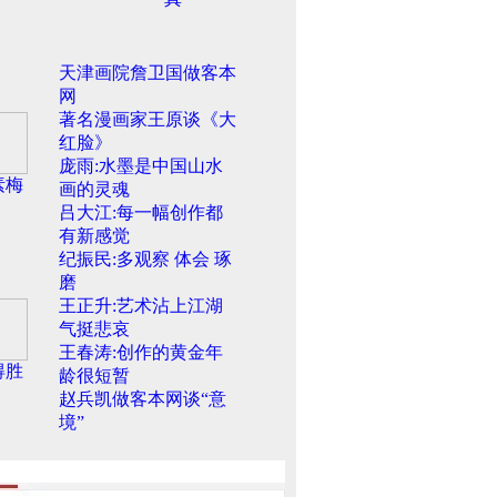
天津画院詹卫国做客本
网
著名漫画家王原谈《大
红脸》
庞雨:水墨是中国山水
素梅
画的灵魂
吕大江:每一幅创作都
有新感觉
纪振民:多观察 体会 琢
磨
王正升:艺术沾上江湖
气挺悲哀
王春涛:创作的黄金年
得胜
龄很短暂
赵兵凯做客本网谈“意
境”