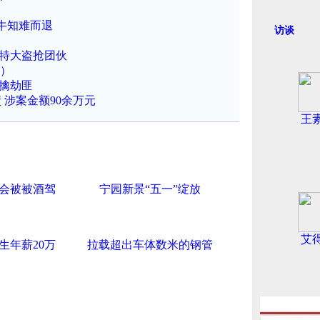
牛知难而退
访谈
捕特大盗抢团伙
图）
时擒劫匪
涉案金额90余万元
王
会被被酒驾
宁园新景“五一”绽放
艾
生年薪20万
拉载超出车体数米的钢管