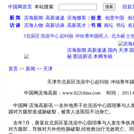
中国网首页
本站搜索
回首
新 闻
滨海新闻
高新速递
滨海缀英
|
创 意
创意中国
创
访 谈
滨海人物
高新访谈
高新英才
|
书 画
画坛
书坛
名
·
天津市北辰区洗浴中心起纠纷 冲动青年踢死人
·
北大硕士生
滨海新闻
高新速递
国内
天津
国
秘
图说新语
本网专稿
首页
>>
新闻
>>
天津
天津市北辰区洗浴中心起纠纷 冲动青年
中国网滨海高新：www.022china.com 时间： 2011-04-2
中国网·滨海高新讯 一名外地男子在洗浴中心因琐事与人
踢对方腹部造成肠破裂，被害人送医院不治身亡。
去年7月，唐某在北辰区某洗浴中心因琐事与人发生争执
对方腹部，导致对方外伤性肠破裂,经抢救治疗无效死亡。同