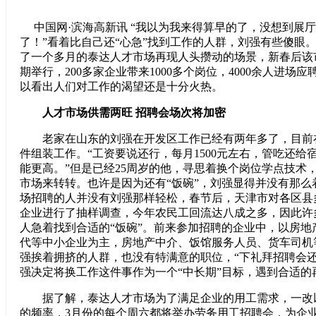
中国网·滨海高新讯 “我以为我来得算早的了，没想到展
了！”看着比自己还“心急”找到工作的人群，刘强有些傻眼。
了一个多月的泰达人才市场再现人头攒动的场景，新春后该
期举行，200多家企业带来1000多个岗位，4000余人进场
以看出人们对工作的渴望还是十分火热。
人才市场供需两旺 招聘会场次将加密
老家在山东的刘强在开发区工作已经有两年多了，目前
件组装工作。“工资要说还行，每月1500元左右，管吃还给
能更高。”但是已经25周岁的他，寻思着换个岗位学点技术
市场来转转。也许是因为还有“饭碗”，刘强显得并没有那么
场招聘的人并没有刘强那样轻松，春节后，天津市对各区县多
企业进行了抽样调查，今年农民工回流达八成之多，因此许
人急着找到合适的“饭碗”。前来参加招聘的企业中，以房地
代等中小企业为主，房地产中介、饭馆服务人员、货车司机
强挨着拥挤的人群，也没有特满意的职位，“下礼拜招聘会还
强决定将换工作这件事作为一个“中长期”目标，遇到合适的
据了解，泰达人才市场为了满足企业的用工需求，一改
的频率，3月份的每个周六都将举办劳务用工招聘会，为企