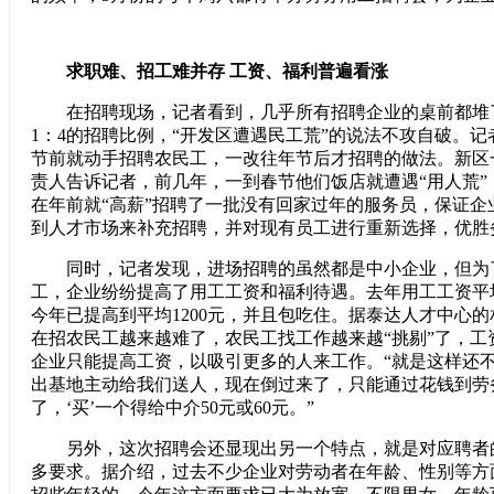
求职难、招工难并存 工资、福利普遍看涨
在招聘现场，记者看到，几乎所有招聘企业的桌前都堆
1：4的招聘比例，“开发区遭遇民工荒”的说法不攻自破。
节前就动手招聘农民工，一改往年节后才招聘的做法。新区
责人告诉记者，前几年，一到春节他们饭店就遭遇“用人荒”
在年前就“高薪”招聘了一批没有回家过年的服务员，保证企
到人才市场来补充招聘，并对现有员工进行重新选择，优胜
同时，记者发现，进场招聘的虽然都是中小企业，但为
工，企业纷纷提高了用工工资和福利待遇。去年用工工资平均
今年已提高到平均1200元，并且包吃住。据泰达人才中心
在招农民工越来越难了，农民工找工作越来越“挑剔”了，工
企业只能提高工资，以吸引更多的人来工作。“就是这样还
出基地主动给我们送人，现在倒过来了，只能通过花钱到劳务
了，‘买’一个得给中介50元或60元。”
另外，这次招聘会还显现出另一个特点，就是对应聘者
多要求。据介绍，过去不少企业对劳动者在年龄、性别等方