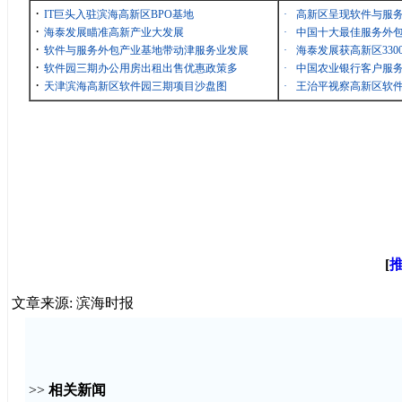
·
IT巨头入驻滨海高新区BPO基地
·
高新区呈现软件与服
·
海泰发展瞄准高新产业大发展
·
中国十大最佳服务外包
·
软件与服务外包产业基地带动津服务业发展
·
海泰发展获高新区33
·
软件园三期办公用房出租出售优惠政策多
·
中国农业银行客户服务
·
天津滨海高新区软件园三期项目沙盘图
·
王治平视察高新区软
[
文章来源: 滨海时报
>>
相关新闻