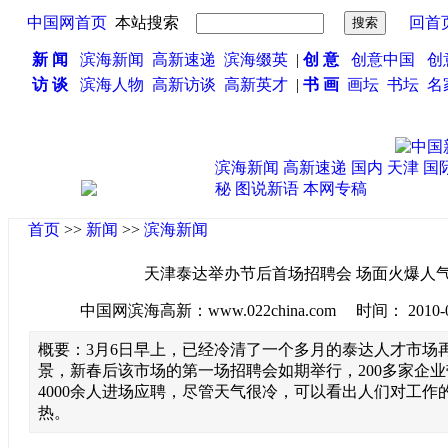
中国网首页
本站搜索
回首
新 闻
滨海新闻
高新速递
滨海缀英
|
创 意
创意中国
创
访 谈
滨海人物
高新访谈
高新英才
|
书 画
画坛
书坛
名
滨海新闻
高新速递
国内
天津
国
秘
图说新语
本网专稿
首页
>>
新闻
>>
滨海新闻
天津泰达举办节后首场招聘会 场面火爆人气
中国网滨海高新：www.022china.com 时间： 2010-03-0
概要：3月6日早上，已经冷清了一个多月的泰达人才市场
景，新春后该市场的第一场招聘会如期举行，200多家企业带
4000余人进场应聘，尽管天气很冷，可以看出人们对工作
热。