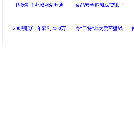
达沃斯主办城网站开通
食品安全追溯成“鸡肋”
200黑职介1年获利2000万
办“门特”就为卖药赚钱
中国政府网
|
中国网
|
人民网
|
新华网
|
央视网
|
国际在线
|
中
中国共产党新闻
|
中国人权
|
学习时报
|
天津画院网
|
北青网
心
联盟滨海
天津滨海新区官方网站
|
泰达在线
|
滨海新闻网 |
天津开发区
塘沽政务网
|
大港区信息网
|
海泰投资担保
|
滨海新区参观考
友情链接
天津政务网
|
天津科技网
|
北方网
|
天津网
|
今晚报
|
新华网
天津画院网
|
ChinaJoy
|
天津文化信息网
|
上海工业综合开发区
|
创意中