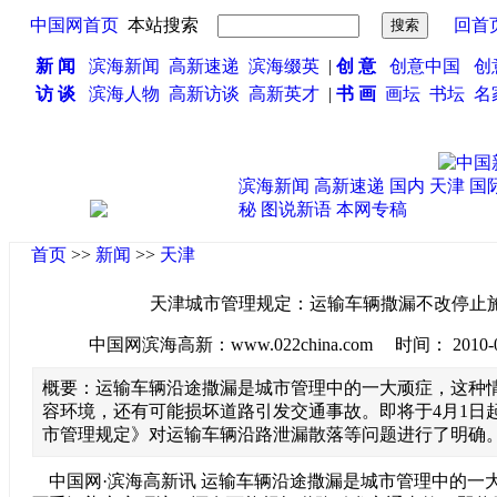
中国网首页
本站搜索
回首
新 闻
滨海新闻
高新速递
滨海缀英
|
创 意
创意中国
创
访 谈
滨海人物
高新访谈
高新英才
|
书 画
画坛
书坛
名
滨海新闻
高新速递
国内
天津
国
秘
图说新语
本网专稿
首页
>>
新闻
>>
天津
天津城市管理规定：运输车辆撒漏不改停止
中国网滨海高新：www.022china.com 时间： 2010-03-0
概要：运输车辆沿途撒漏是城市管理中的一大顽症，这种
容环境，还有可能损坏道路引发交通事故。即将于4月1日
市管理规定》对运输车辆沿路泄漏散落等问题进行了明确
中国网·滨海高新讯 运输车辆沿途撒漏是城市管理中的一