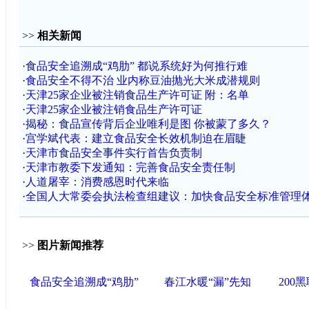
>>
相关新闻
·
食品安全追溯成“鸡肋” 都说系统好为何推行难
·
食品安全不得不治 业内称豆油抛光大米成潜规则
·
天津25家企业被注销食品生产许可证 附：名单
·
天津25家企业被注销食品生产许可证
·
揭秘：食品宣传背后企业唯利是图 你被蒙了多久？
·
宫学斌代表：建立食品安全长效机制迫在眉睫
·
天津市食品安全事件实行首告负责制
·
天津市教委下发通知：完善食品安全责任制
·
人道屠宰：消费感恩时代来临
·
全国人大常委会执法检查组建议：加快食品安全标准管理
>>
图片新闻推荐
食品安全追溯成“鸡肋”
春江水暖“漏”先知
200