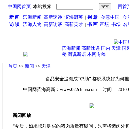
中国网首页
本站搜索
回首
新 闻
滨海新闻
高新速递
滨海缀英
|
创 意
创意中国
创
访 谈
滨海人物
高新访谈
高新英才
|
书 画
画坛
书坛
名
滨海新闻
高新速递
国内
天津
国
秘
图说新语
本网专稿
首页
>>
新闻
>>
天津
食品安全追溯成“鸡肋” 都说系统好为何
中国网滨海高新：www.022china.com 时间： 2010-03-0
新闻回放
“今后，如果您对购买的猪肉质量有疑问，只需将猪肉外