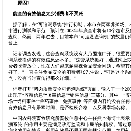
原因1
能查的有效信息太少消费者不买账
据了解，在“可追溯系统”推行初期，本市在两家养殖场、
市进行测试和示范，预计在2008年年底全市将有10个超市
查询。然而，两年过去，目前本市“可追溯查询机”的数量仍
台上。
记者调查发现，这套查询系统没有大范围推广开，很重要
询系统提供的有效信息还不多。“这套系统挺好，通过网上
费者吃着放心，现在人们越来越重视食品安全问题，希望其
好了。”一直关注食品安全的消费者张先生说，“可是这个系
点，没有当时宣传得那么详细。”
记者打开“猪肉质量安全可追溯系统”页面，输入了一个20
出现了“养殖信息”“屠宰信息”“销售信息”三部分。其中，“养
场”“饲料事件”“兽药事件”“免疫事件”等四项内容均没有任
有效信息只有屠宰时间、是否检疫合格，以及屠宰场名称。
中国农科院畜牧研究所畜牧信息中心主任熊本海博士表示
溯系统”的作用主要是满足政府监管和市民的知情权。通过
病猪的用药情况，所用药物是否属于国家规定范围，在用药