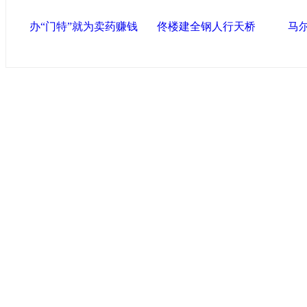
办“门特”就为卖药赚钱
佟楼建全钢人行天桥
马
中国政府网
|
中国网
|
人民网
|
新华网
|
央视网
|
国际在线
|
中
中国共产党新闻
|
中国人权
|
学习时报
|
天津画院网
|
北青网
心
联盟滨海
天津滨海新区官方网站
|
泰达在线
|
滨海新闻网 |
天津开发区
塘沽政务网
|
大港区信息网
|
海泰投资担保
|
滨海新区参观考
友情链接
天津政务网
|
天津科技网
|
北方网
|
天津网
|
今晚报
|
新华网
天津画院网
|
ChinaJoy
|
天津文化信息网
|
上海工业综合开发区
|
创意中
环渤海书画艺术网
版权所有 中国网·滨海高新 电子邮件: binh