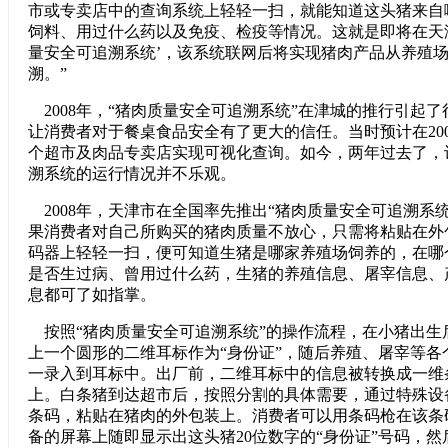
市或专卖店中的查询系统上轻轻一扫，就能知道这头猪来自
饲料、用过什么药以及免疫、检疫等情况。这就是即将在天
量安全可追溯系统’，该系统联网后将实现猪肉产品从养殖
溯。”
2008年，“猪肉质量安全可追溯系统”在津城的推行引起
让消费者对于餐桌食品安全有了更大的信任。当时预计在200
个超市及肉品专卖店实现可视化查询。如今，两年过去了，
溯系统的运行情况并不乐观。
2008年，天津市在全国率先推出“猪肉质量安全可追溯系
果消费者对自己所购买的猪肉质量不放心，只需将粘贴在外
码器上轻轻一扫，便可知道生猪是哪家养殖场饲养的，在哪
是否生过病、曾用过什么药，生猪的养殖信息、屠宰信息、
息都可了如指掌。
按照“猪肉质量安全可追溯系统”的操作流程，在小猪出生
上一个圆形的二维耳标作为“身份证”，随后养殖、屠宰等各
一录入到耳标中。出厂前，二维耳标中的信息被转换成一维
上。白条猪到达超市后，按照分割的具体需要，通过特殊设
条码，粘贴在猪肉的外包装上。消费者可以用条码枪在该条
备的屏幕上随即显示出这头猪20位数字的“身份证”号码，