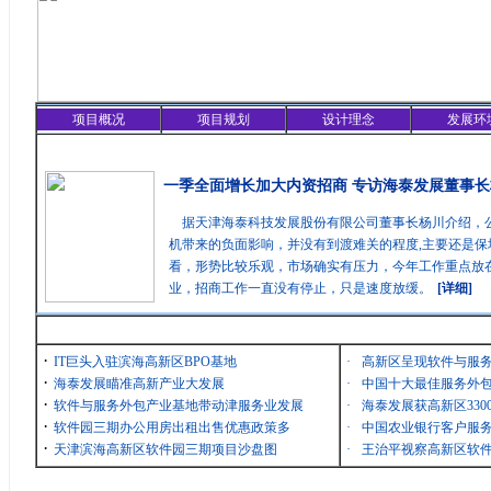
项目概况
项目规划
设计理念
发展环
精彩聚焦
一季全面增长加大内资招商 专访海泰发展董事长
据天津海泰科技发展股份有限公司董事长杨川介绍，
机带来的负面影响，并没有到渡难关的程度,主要还是保
看，形势比较乐观，市场确实有压力，今年工作重点放在
业，招商工作一直没有停止，只是速度放缓。
[详细]
最新消息
·
IT巨头入驻滨海高新区BPO基地
·
高新区呈现软件与服
·
海泰发展瞄准高新产业大发展
·
中国十大最佳服务外包
·
软件与服务外包产业基地带动津服务业发展
·
海泰发展获高新区33
·
软件园三期办公用房出租出售优惠政策多
·
中国农业银行客户服务
·
天津滨海高新区软件园三期项目沙盘图
·
王治平视察高新区软