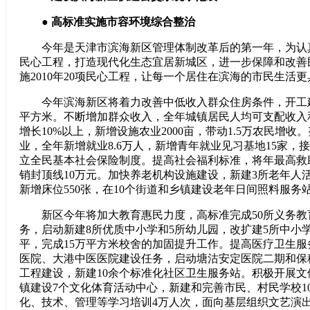
● 高标准实施市容环境综合整治
今年是天津市滨海新区管理体制改革后的第一年，为认真落
民心工程，打造现代化生态宜居新城区，进一步保障和改善
施2010年20项民心工程，让每一个居住在滨海的市民生活
今年滨海新区将着力改善中低收入群众住房条件，开工建
平方米。不断增加群众收入，全年城镇居民人均可支配收入
增长10%以上，新增设施农业2000亩，带动1.5万农民增
业，全年新增就业8.6万人，新增青年就业见习基地15家，接
立全民基本社会保险制度。提高社会福利标准，将年最高救
销封顶线10万元。加快养老机构设施建设，新建3所老年人
新增床位550张，在10个街道和乡镇建设老年日间照料服务
新区今年将加大教育惠民力度，高标准完成50所义务教
务，启动新建8所优质中小学和5所幼儿园，改扩建5所中小
平，完成15万平方米校舍的加固提升工作。提高医疗卫生
医院、大港中医医院建设任务，启动塘沽安定医院二期和保
工程建设，新建10余个标准化社区卫生服务站。积极开展
镇建设7个文化体育活动中心，新建和完善市民、村民学校1
化、技术、管理等学习培训4万人次，面向基层组织文艺演出活动