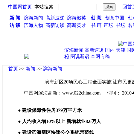
中国网首页
本站搜索
回首
新 闻
滨海新闻
高新速递
滨海缀英
|
创 意
创意中国
创
访 谈
滨海人物
高新访谈
高新英才
|
书 画
画坛
书坛
名
滨海新闻
高新速递
国内
天津
国
秘
图说新语
本网专稿
首页
>>
新闻
>>
滨海新闻
滨海新区20项民心工程全面实施 让市民更
中国网滨海高新：www.022china.com 时间： 2010-03-0
● 建设保障性住房379万平方米
● 人均收入增10%以上 新增就业8.6万人
● 建设滨海新区快速公交系统示范线