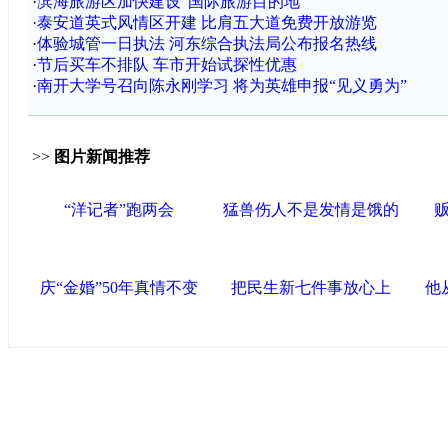
·
滨海旅游区加快建设“国际旅游目的地”
·
泰安道英式风情区开建 比肩五大道免费开放游览
·
体验城管一日执法 河东综合执法局公布报名热线
·
节后买车不排队 车市开始试探性优惠
·
南开大学号召向陈永刚学习 将为英雄申报“见义勇为”
>>
图片新闻推荐
“洋记者”跑两会
猛兽伤人不是发情是饿的
庆“金婚”50年真情不变
把民生新七件事放心上
他
中国政府网
|
中国网
|
人民网
|
新华网
|
央视网
|
国际在线
|
中
中国共产党新闻
|
中国人权
|
学习时报
|
天津画院网
|
北青网