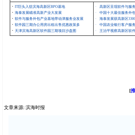
·
IT巨头入驻滨海高新区BPO基地
·
高新区呈现软件与服
·
海泰发展瞄准高新产业大发展
·
中国十大最佳服务外包
·
软件与服务外包产业基地带动津服务业发展
·
海泰发展获高新区33
·
软件园三期办公用房出租出售优惠政策多
·
中国农业银行客户服务
·
天津滨海高新区软件园三期项目沙盘图
·
王治平视察高新区软
[
文章来源: 滨海时报