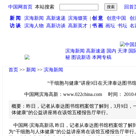
中国网首页
本站搜索
回首
新 闻
滨海新闻
高新速递
滨海缀英
|
创 意
创意中国
创
访 谈
滨海人物
高新访谈
高新英才
|
书 画
画坛
书坛
名
滨海新闻
高新速递
国内
天津
国
秘
图说新语
本网专稿
首页
>>
新闻
>>
滨海新闻
“干细胞与健康”讲座9日在天津泰达图书
中国网滨海高新：www.022china.com 时间： 2010-03-0
概要：昨日，记者从泰达图书馆档案馆了解到，3月9日，
体健康”的公益讲座将在该馆五楼报告厅举行。
中国网·滨海高新讯 昨日，记者从泰达图书馆档案馆了解到
为“干细胞与人体健康”的公益讲座将在该馆五楼报告厅举行