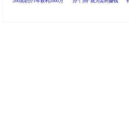
200黑职介1年获利2000万
办“门特”就为卖药赚钱
中国政府网
|
中国网
|
人民网
|
新华网
|
央视网
|
国际在线
|
中
中国共产党新闻
|
中国人权
|
学习时报
|
天津画院网
|
北青网
心
联盟滨海
天津滨海新区官方网站
|
泰达在线
|
滨海新闻网 |
天津开发区
塘沽政务网
|
大港区信息网
|
海泰投资担保
|
滨海新区参观考
友情链接
天津政务网
|
天津科技网
|
北方网
|
天津网
|
今晚报
|
新华网
天津画院网
|
ChinaJoy
|
天津文化信息网
|
上海工业综合开发区
|
创意中
环渤海书画艺术网
版权所有 中国网·滨海高新 电子邮件: binhai#022ch
津ICP备09001704号
网络传播视听节目许可证号:010