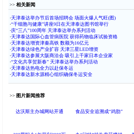
>>
相关新闻
·
天津泰达举办节后首场招聘会 场面火爆人气旺(图)
·
“干细胞与健康”讲座9日在天津泰达图书馆举行
·
庆“三八”100周年 天津泰达举办系列活动
·
天津泰达国际心血管病医院 获得药物临床试验资格
·
天津泰达增资津秦高铁 数额为16亿元
·
天津泰达绿色产业扩容 天津三星LED增资
·
天津泰达参展大阪商洽会 吸引上千家日本企业家
·
“文化共享贺新春” 天津泰达举办系列活动
·
天津泰达热电全力以赴保冬运
·
天津泰达新水源精心组织确保冬运安全
>>
图片新闻推荐
达沃斯主办城网站开通
食品安全追溯成“鸡肋”