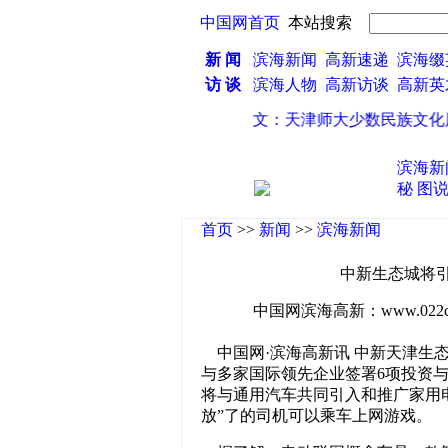
中国网首页
本站搜索
新 闻
滨海新闻
高新速递
滨海缀
访 谈
滨海人物
高新访谈
高新
湾商品交易中心 计划7月开业
·
图文：天津师大少数民族文化风
滨海新
秘
图
首页
>>
新闻
>>
滨海新闻
中新生态城将
中国网滨海高新：www.022china
中国网·滨海高新讯 中新天津生
与多家国际领先企业签署6项投资
将与通用汽车共同引入和推广家用
放”了的司机可以乘车上网游戏。