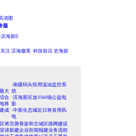
高清图
专题
海新区新城家园菜市场即将投入使用（图）
·
书法倡导传承 书法
日关注
滨海缀英
科技前沿
史海探
·
南疆码头投用溢油监控系
统
·
滨海新区放3560场公益电
影
·
中新生态城近日将首用风
电
区将完善骨架和主城区路网建设
宣讲新建企业前期报建业务流程