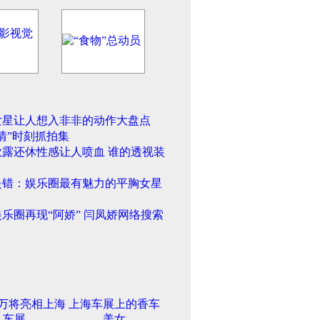
女星让人想入非非的动作大盘点
情”时刻抓拍集
欲露还休性感让人喷血 谁的透视装
是错：娱乐圈最有魅力的平胸女星
乐圈再现“阿娇” 闫凤娇网络搜索
5万将亮相上海
上海车展上的香车
车展
美女