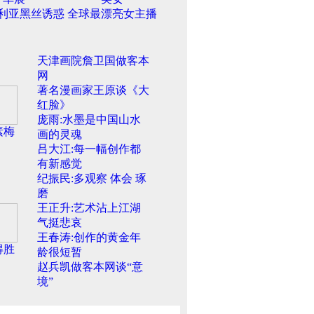
利亚黑丝诱惑
全球最漂亮女主播
天津画院詹卫国做客本
网
著名漫画家王原谈《大
红脸》
庞雨:水墨是中国山水
素梅
画的灵魂
吕大江:每一幅创作都
有新感觉
纪振民:多观察 体会 琢
磨
王正升:艺术沾上江湖
气挺悲哀
王春涛:创作的黄金年
得胜
龄很短暂
赵兵凯做客本网谈“意
境”