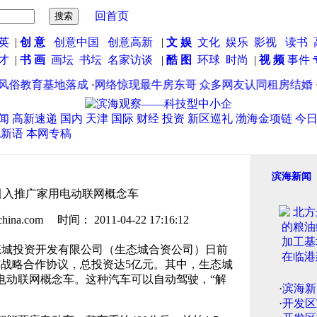
回首页
英
|
创 意
创意中国
创意高新
|
文 娱
文化
娱乐
影视
读书
英才
|
书 画
画坛
书坛
名家访谈
|
酷 图
环球
时尚
|
视 频
事件
俗教育基地落成
·
网络惊现最牛房东哥 众多网友认同租房结婚
·
滨
闻
高新速递
国内
天津
国际
财经
投资
新区巡礼
渤海金项链
今
说新语
本网专稿
滨海新闻
引入推广家用电动联网概念车
.com 时间： 2011-04-22 17:16:12
态城投资开发有限公司（生态城合资公司）日前
与战略合作协议，总投资达5亿元。其中，生态城
电动联网概念车。这种汽车可以自动驾驶，“解
·
滨海新
·
开发区