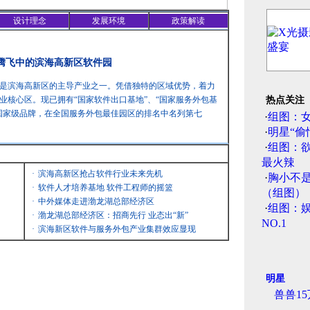
设计理念
发展环境
政策解读
 腾飞中的滨海高新区软件园
是滨海高新区的主导产业之一。凭借独特的区域优势，着力
业核心区。现已拥有“国家软件出口基地”、“国家服务外包基
热点关注
国家级品牌，在全国服务外包最佳园区的排名中名列第七
·
组图：
·
明星“偷
·
组图：
最火辣
·
滨海高新区抢占软件行业未来先机
·
胸小不
·
软件人才培养基地 软件工程师的摇篮
（组图）
·
中外媒体走进渤龙湖总部经济区
·
组图：娱
·
渤龙湖总部经济区：招商先行 业态出“新”
NO.1
·
滨海新区软件与服务外包产业集群效应显现
明星
兽兽1