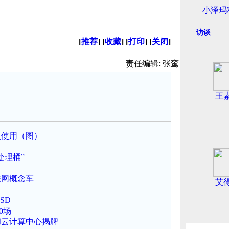
小泽玛
访谈
[
推荐
] [
收藏
] [
打印
] [
关闭
]
责任编辑: 张鸾
王
入使用（图）
处理桶”
联网概念车
艾
SD
0场
和云计算中心揭牌