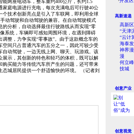
·
开发区
两座电动车，整车重约400公斤，长约1.5
通家庭电源进行充电，每次充满电后可行驶40公
一个技术创新亮点是引入了车联网，即利用全球
高新速递
现了手动驾驶和自动驾驶的兼容。在自动驾驶模式
高新区
息的分析，自动选择最佳行驶路线从而实现“零
“天津
摄像系统，车辆即可感知周围环境，在遇到障碍
“云计
出调整，力争实现“零事故”。由于这款概念车的
海泰发
车空间只占普通汽车的五分之一，因此可较少受
神界漫
车自动驾驶，一边无线上网、聊天、玩游戏。该
漫
公众展示，其创新的特色和轻巧的体积，既可以解
何立峰
和购买能力等传统汽车所产生的问题，还可带来
技城
生态城居民提供一个舒适愉快的环境。 （记者刘
创意产业
创意视觉