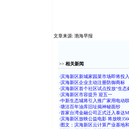
文章来源: 渤海早报
>>
相关新闻
·
滨海新区新城家园菜市场即将投
·
滨海新区企业主动注册防御商标
·
滨海新区首个社区试点投放“生态
·
滨海新区市容提升 迎五一
·
中新生态城将引入推广家用电动
·
塘沽百年油库旧址揭神秘面纱
·
首家台湾金融公司正式迁入泰达M
·
滨海新区放映公益电影 将放映356
·
图文：滨海新区云计算产业基地