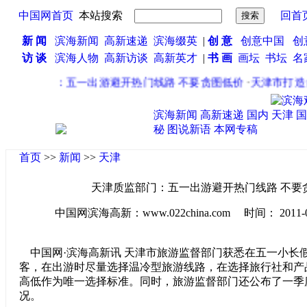
中国网首页
本站搜索
回首
新 闻
滨海新闻
高新速递
滨海缀英
|
创 意
创意中国
创
访 谈
滨海人物
高新访谈
高新英才
|
书 画
画坛
书坛
名
质监部门：五一出游避开热门线路 不要贪图低价
·
天津市打造台
滨海新闻
高新速递
国内
天津
国
秘
图说新语
本网专稿
首页
>>
新闻
>>
天津
天津质监部门：五一出游避开热门线路 不要
中国网滨海高新：www.022china.com 时间： 2011-04-2
中国网·滨海高新讯 天津市旅游监督部门获悉在五一小长
客，在出游时尽量选择温冷型旅游线路，在选择旅行社和产
高低作为唯一选择标准。同时，旅游监督部门还公布了一季
况。