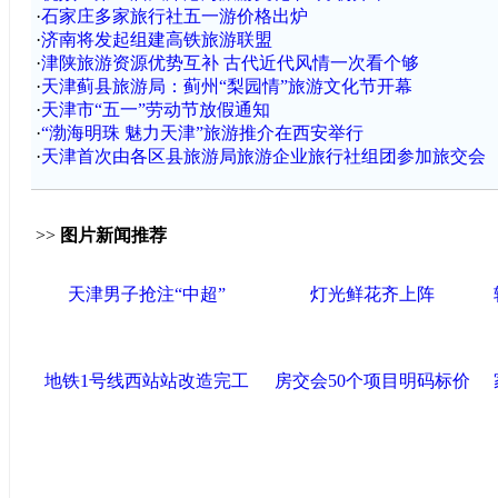
·
石家庄多家旅行社五一游价格出炉
·
济南将发起组建高铁旅游联盟
·
津陕旅游资源优势互补 古代近代风情一次看个够
·
天津蓟县旅游局：蓟州“梨园情”旅游文化节开幕
·
天津市“五一”劳动节放假通知
·
“渤海明珠 魅力天津”旅游推介在西安举行
·
天津首次由各区县旅游局旅游企业旅行社组团参加旅交会
>>
图片新闻推荐
天津男子抢注“中超”
灯光鲜花齐上阵
地铁1号线西站站改造完工
房交会50个项目明码标价