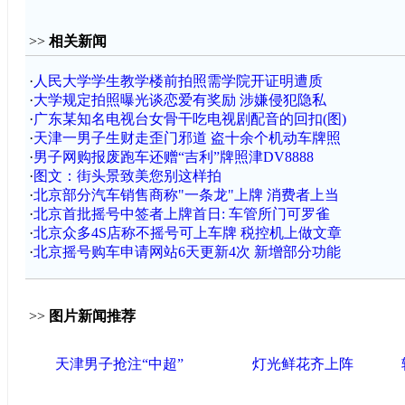
>>
相关新闻
·
人民大学学生教学楼前拍照需学院开证明遭质
·
大学规定拍照曝光谈恋爱有奖励 涉嫌侵犯隐私
·
广东某知名电视台女骨干吃电视剧配音的回扣(图)
·
天津一男子生财走歪门邪道 盗十余个机动车牌照
·
男子网购报废跑车还赠“吉利”牌照津DV8888
·
图文：街头景致美您别这样拍
·
北京部分汽车销售商称"一条龙"上牌 消费者上当
·
北京首批摇号中签者上牌首日: 车管所门可罗雀
·
北京众多4S店称不摇号可上车牌 税控机上做文章
·
北京摇号购车申请网站6天更新4次 新增部分功能
>>
图片新闻推荐
天津男子抢注“中超”
灯光鲜花齐上阵