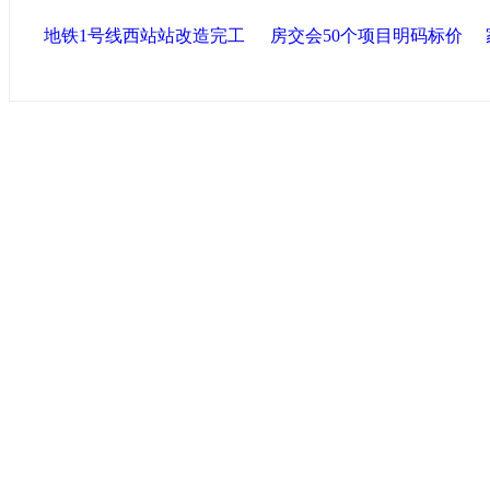
地铁1号线西站站改造完工
房交会50个项目明码标价
导航中国
中国政府网
|
中国网
|
人民网
|
新华网
|
央视网
|
国际
产党新闻
|
中国创新网
联盟高新
海泰控股集团
|
BPO基地
|
海泰投资担保
|
力神电
区
区
|
北辰科技园区
联盟滨海
滨海新区网
|
泰达在线
|
开发区贸促网
|
滨海参观
友情链接
天津政务网
|
北方网
|
天津网
|
今晚网
|
新华网天津
化艺术网
|
博宝艺术网
版权所有 中国网·滨海高新 电子邮件: binhai#022chin
津ICP备09001704号
网络传播视听节目许可证号:0105