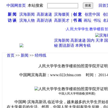
中国网首页
本站搜索
回首
新 闻
滨海新闻
高新速递
滨海缀英
|
创 意
创意中国
创
访 谈
滨海人物
高新访谈
高新英才
|
书 画
画坛
书坛
名
·
人民大学学生教学楼前拍
滨海新闻
高新速递
国内
天津
国
秘
图说新语
本网专稿
首页
>>
新闻
>>
经纬线
人民大学学生教学楼前拍照需学院开证明
中国网滨海高新：www.022china.com 时间： 2011-04-2
中国人民大学明德楼(资料图)
中国网·滨海高新讯 临近毕业，越来越多的大学生开始
在大学最后的生活。然而，中国人民大学却有学生反映，自