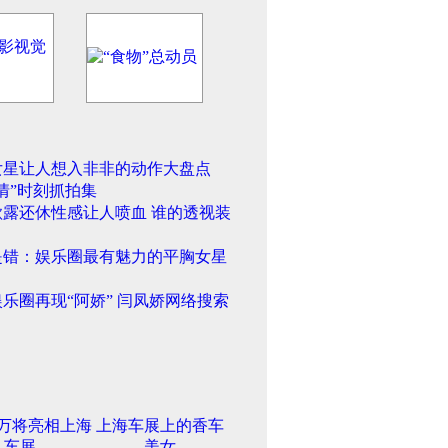
女星让人想入非非的动作大盘点
情”时刻抓拍集
欲露还休性感让人喷血 谁的透视装
是错：娱乐圈最有魅力的平胸女星
乐圈再现“阿娇” 闫凤娇网络搜索
5万将亮相上海
上海车展上的香车
车展
美女