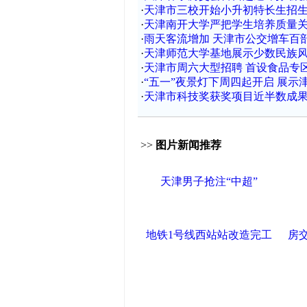
·
天津市三校开始小升初特长生招
·
天津南开大学严把学生培养质量关
·
雨天客流增加 天津市公交增车百
·
天津师范大学基地展示少数民族
·
天津市周六大型招聘 首设食品专
·
“五一”夜景灯下周四起开启 展示
·
天津市科技奖获奖项目近半数成
>>
图片新闻推荐
天津男子抢注“中超”
地铁1号线西站站改造完工
房