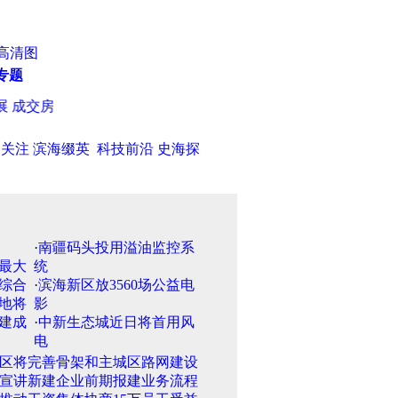
高清图
专题
交房屋202套
·
天津市三校开始小升初特长生招生
·
山东胶南市今
日关注
滨海缀英
科技前沿
史海探
·
南疆码头投用溢油监控系
统
·
滨海新区放3560场公益电
影
·
中新生态城近日将首用风
电
区将完善骨架和主城区路网建设
宣讲新建企业前期报建业务流程