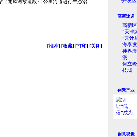
·
开发区
至龙凤河故道段7.1公里河道进行生态治
高新速递
高新区
“天津
“云计
海泰发
[
推荐
] [
收藏
] [
打印
] [
关闭
]
神界漫
漫
何立峰
技城
创意产业
创意视觉