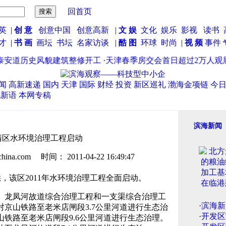
回首页
英
|
创 意
创意中国
创意高新
|
文 娱
文化
娱乐
影视
读书
英才
|
书 画
画坛
书坛
名家访谈
|
酷 图
环球
时尚
|
视 频
事件
安道历史风貌建筑整修开工
·
天津春季房交会首日超过2万人观展 成
闻
高新速递
国内
天津
国际
财经
投资
新区巡礼
渤海金项链
今
说新语
本网专稿
滨海新闻
清区水环境治理工程启动
.com 时间： 2011-04-22 16:49:47
，该区2011年水环境治理工程全面启动。
龙凤河故道综合治理工程和一支渠综合治理工
·
滨海新
京山铁路至老米店闸段3.7公里河道进行生态治
·
开发区
铁路至老米店闸段9.6公里河道进行生态治理。