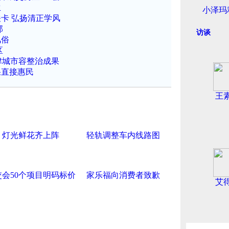
生
小泽玛
卡 弘扬清正学风
部
访谈
风俗
区
津城市容整治成果
果直接惠民
王
灯光鲜花齐上阵
轻轨调整车内线路图
交会50个项目明码标价
家乐福向消费者致歉
艾