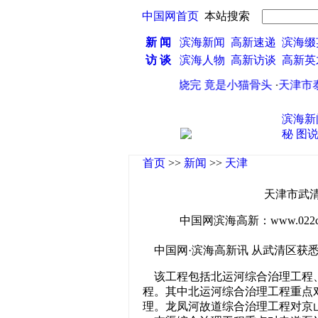
中国网首页
本站搜索
新 闻
滨海新闻
高新速递
滨海缀
访 谈
滨海人物
高新访谈
高新
武清区水环境治理工程启动
·
蜡烛烧完 竟是小猫骨头
·
天津市泰
滨海新
秘
图
首页
>>
新闻
>>
天津
天津市武
中国网滨海高新：www.022china
中国网·滨海高新讯 从武清区获悉
该工程包括北运河综合治理工程、
程。其中北运河综合治理工程重点对
理。龙凤河故道综合治理工程对京山