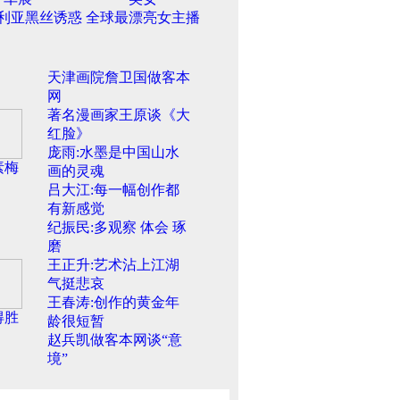
利亚黑丝诱惑
全球最漂亮女主播
天津画院詹卫国做客本
网
著名漫画家王原谈《大
红脸》
庞雨:水墨是中国山水
素梅
画的灵魂
吕大江:每一幅创作都
有新感觉
纪振民:多观察 体会 琢
磨
王正升:艺术沾上江湖
气挺悲哀
王春涛:创作的黄金年
得胜
龄很短暂
赵兵凯做客本网谈“意
境”