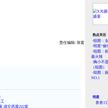
热点关注
·
组图：
责任编辑: 张鸾
·
明星“偷
·
组图：
最火辣
·
胸小不
（组图）
·
组图：娱
NO.1
动
明星
开工
兽兽1
 成交房屋202套