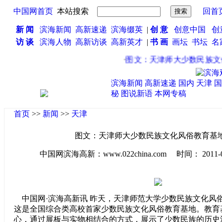
中国网首页
本站搜索
回首
新 闻
滨海新闻
高新速递
滨海缀英
|
创 意
创意中国
创
访 谈
滨海人物
高新访谈
高新英才
|
书 画
画坛
书坛
名
·
图文：天津师大少数民族文化
滨海新闻
高新速递
国内
天津
国
秘
图说新语
本网专稿
首页
>>
新闻
>>
天津
图文：天津师大少数民族文化风俗教育基
中国网滨海高新：www.022china.com 时间： 2011-04-2
中国网·滨海高新讯 昨天，天津师范大学少数民族文化风
这是全国综合类高校首家少数民族文化风俗教育基地。教育
心，通过展板与实物相结合的方式，展示了少数民族的历史