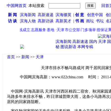
中国网首页
本站搜索
回首
新 闻
滨海新闻
高新速递
滨海缀英
|
创 意
创意中国
创
访 谈
滨海人物
高新访谈
高新英才
|
书 画
画坛
书坛
名
园服务热线成立志愿服务基地
·
天津市公交部门多项举措保证乘
滨海新闻
高新速递
国内
天津
国
秘
图说新语
本网专稿
首页
>>
新闻
>>
天津
天津市排水不畅马路成河 两千居民回家
中国网滨海高新：www.022china.com 时间： 2011-04-2
中国网·滨海高新讯 天津市河西区棉四二宿舍、秋润家园
马路多年来排水不畅，昨日津城普降大雨，这条小马路再次
居民的回家路阻断。
家住秋润家园的王先生向记者反映，这条小马路是该小区