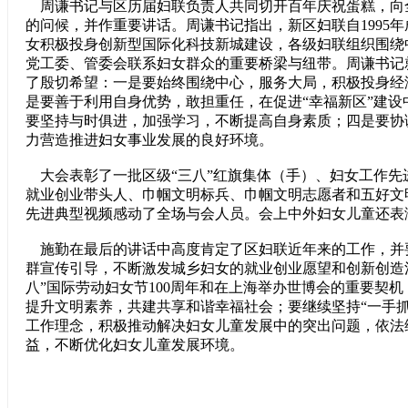
周谦书记与区历届妇联负责人共同切开百年庆祝蛋糕，向
的问候，并作重要讲话。周谦书记指出，新区妇联自1995
女积极投身创新型国际化科技新城建设，各级妇联组织围绕
党工委、管委会联系妇女群众的重要桥梁与纽带。周谦书记
了殷切希望：一是要始终围绕中心，服务大局，积极投身经
是要善于利用自身优势，敢担重任，在促进“幸福新区”建设
要坚持与时俱进，加强学习，不断提高自身素质；四是要协
力营造推进妇女事业发展的良好环境。
大会表彰了一批区级“三八”红旗集体（手）、妇女工作先
就业创业带头人、巾帼文明标兵、巾帼文明志愿者和五好文
先进典型视频感动了全场与会人员。会上中外妇女儿童还表
施勤在最后的讲话中高度肯定了区妇联近年来的工作，并
群宣传引导，不断激发城乡妇女的就业创业愿望和创新创造
八”国际劳动妇女节100周年和在上海举办世博会的重要契
提升文明素养，共建共享和谐幸福社会；要继续坚持“一手抓
工作理念，积极推动解决妇女儿童发展中的突出问题，依法
益，不断优化妇女儿童发展环境。