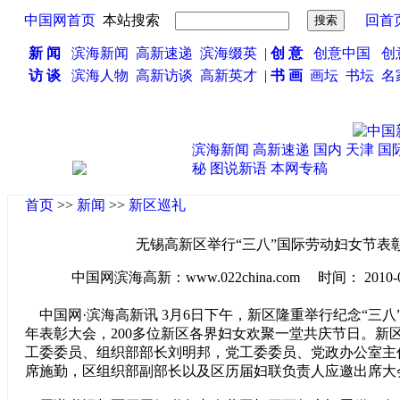
中国网首页
本站搜索
回首
新 闻
滨海新闻
高新速递
滨海缀英
|
创 意
创意中国
创
访 谈
滨海人物
高新访谈
高新英才
|
书 画
画坛
书坛
名
滨海新闻
高新速递
国内
天津
国
秘
图说新语
本网专稿
首页
>>
新闻
>>
新区巡礼
无锡高新区举行“三八”国际劳动妇女节表
中国网滨海高新：www.022china.com 时间： 2010-03-0
中国网·滨海高新讯 3月6日下午，新区隆重举行纪念“三八”
年表彰大会，200多位新区各界妇女欢聚一堂共庆节日。新
工委委员、组织部部长刘明邦，党工委委员、党政办公室主
席施勤，区组织部副部长以及区历届妇联负责人应邀出席大