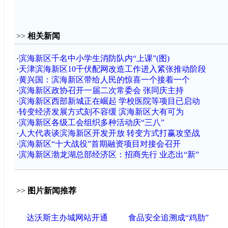
>>
相关新闻
·
滨海新区千名中小学生消防队内“上课”(图)
·
天津滨海新区10千伏配网改造工作进入紧张推动阶段
·
黄兴国：滨海新区带给人民的惊喜一个接着一个
·
滨海新区政协召开一届二次常委会 张同庆主持
·
滨海新区西部新城正在崛起 学校医院等项目已启动
·
转变经济发展方式刻不容缓 滨海新区大有可为
·
滨海新区各级工会组织多种活动庆“三八”
·
人大代表谈滨海新区开发开放 转变方式打赢攻坚战
·
滨海新区“十大战役”首期融资项目对接会召开
·
滨海新区渤龙湖总部经济区：招商先行 业态出“新”
>>
图片新闻推荐
达沃斯主办城网站开通
食品安全追溯成“鸡肋”