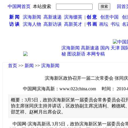
中国网首页
本站搜索
回首
新 闻
滨海新闻
高新速递
滨海缀英
|
创 意
创意中国
创
访 谈
滨海人物
高新访谈
高新英才
|
书 画
画坛
书坛
名
滨海新闻
高新速递
国内
天津
国
秘
图说新语
本网专稿
首页
>>
新闻
>>
滨海新闻
滨海新区政协召开一届二次常委会 张同
中国网滨海高新：www.022china.com 时间： 2010-03-0
概要：3月5日，政协滨海新区第一届委员会常务委员会召
协主席张同庆主持并讲话，区政协副主席况清利、赖德斌
邵芝祥、赵树月出席会议。
中国网·滨海高新讯 3月5日，政协滨海新区第一届委员会