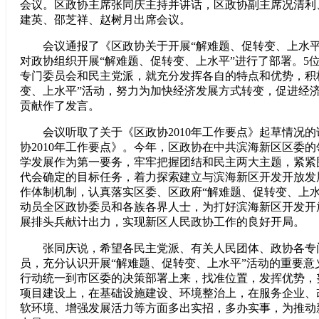
会议。区政协主席张同庆主持并讲话，区政协副主席况清利
建英、邵芝祥、赵树月出席会议。
会议通报了《区政协关于开展“解难题、促转变、上水平
对政协组织开展“解难题、促转变、上水平”进行了部署。5
专门委员会和民主党派，就充分发挥各自的特点和优势，积
变、上水平”活动，努力为加快经济发展方式转变，促进经
贡献作了发言。
会议听取了关于《区政协2010年工作要点》起草情况的
协2010年工作要点》。今年，区政协在中共滨海新区区委
学发展作为第一要务，牢牢把握团结和民主两大主题，紧紧
代会确定的目标任务，着力探索建立与滨海新区开发开放发
作体制机制，认真落实区委、区政府“解难题、促转变、上水
动员全区政协委员和各族各界人士，为打好滨海新区开发开
展排头兵献计出力，实现新区人民政协工作的良好开局。
张同庆说，希望各民主党派、有关人民团体、政协各专
员，充分认识开展“解难题、促转变、上水平”活动的重要意
行动统一到市区委的决策部署上来，找准位置，发挥优势，
项目建设上，在基础设施建设、环境整治上，在服务企业、
软环境、增强发展活力等方面多出实招，多办实事，为推动