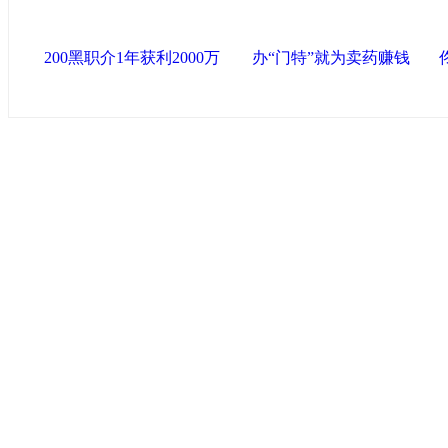
200黑职介1年获利2000万
办“门特”就为卖药赚钱
中国政府网
|
中国网
|
人民网
|
新华网
|
央视网
|
国际在线
|
中
中国共产党新闻
|
中国人权
|
学习时报
|
天津画院网
|
北青网
心
联盟滨海
天津滨海新区官方网站
|
泰达在线
|
滨海新闻网 |
天津开发区
塘沽政务网
|
大港区信息网
|
海泰投资担保
|
滨海新区参观考
友情链接
天津政务网
|
天津科技网
|
北方网
|
天津网
|
今晚报
|
新华网
天津画院网
|
ChinaJoy
|
天津文化信息网
|
上海工业综合开发区
|
创意中
环渤海书画艺术网