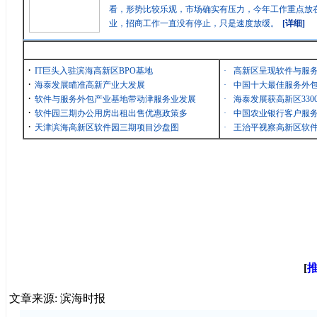
看，形势比较乐观，市场确实有压力，今年工作重点放在
业，招商工作一直没有停止，只是速度放缓。
[详细]
最新消息
·
IT巨头入驻滨海高新区BPO基地
·
高新区呈现软件与服
·
海泰发展瞄准高新产业大发展
·
中国十大最佳服务外包
·
软件与服务外包产业基地带动津服务业发展
·
海泰发展获高新区33
·
软件园三期办公用房出租出售优惠政策多
·
中国农业银行客户服务
·
天津滨海高新区软件园三期项目沙盘图
·
王治平视察高新区软
[
文章来源: 滨海时报