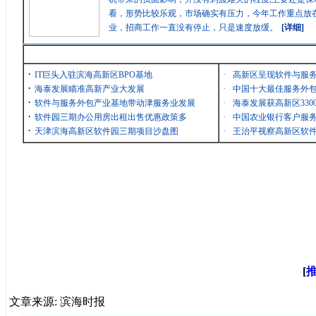
看，形势比较乐观，市场确实有压力，今年工作重点放在
业，招商工作一直没有停止，只是速度放缓。
[详细]
最新消息
·
IT巨头入驻滨海高新区BPO基地
·
高新区呈现软件与服
·
海泰发展瞄准高新产业大发展
·
中国十大最佳服务外包
·
软件与服务外包产业基地带动津服务业发展
·
海泰发展获高新区33
·
软件园三期办公用房出租出售优惠政策多
·
中国农业银行客户服务
·
天津滨海高新区软件园三期项目沙盘图
·
王治平视察高新区软
[
文章来源: 滨海时报