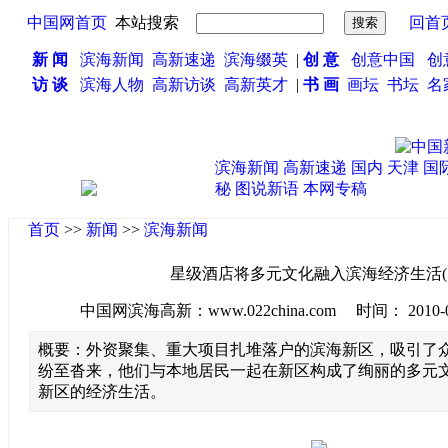
中国网首页
本站搜索
回首
新 闻
滨海新闻
高新速递
滨海缀英
|
创 意
创意中国
创
访 谈
滨海人物
高新访谈
高新英才
|
书 画
画坛
书坛
名
滨海新闻
高新速递
国内
天津
国
秘
图说新语
本网专稿
首页
>>
新闻
>>
滨海新闻
星级酒店将多元文化融入滨海经济生活(
中国网滨海高新：www.022china.com 时间： 2010-03-0
概要：外资聚集、重大项目扎堆落户的滨海新区，吸引了
纷至沓来，他们与本地居民一起在新区构成了绚丽的多元
新区的经济生活。