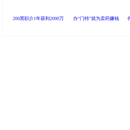
200黑职介1年获利2000万
办“门特”就为卖药赚钱
中国政府网
|
中国网
|
人民网
|
新华网
|
央视网
|
国际在线
|
中
中国共产党新闻
|
中国人权
|
学习时报
|
天津画院网
|
北青网
心
联盟滨海
天津滨海新区官方网站
|
泰达在线
|
滨海新闻网 |
天津开发区
塘沽政务网
|
大港区信息网
|
海泰投资担保
|
滨海新区参观考
友情链接
天津政务网
|
天津科技网
|
北方网
|
天津网
|
今晚报
|
新华网
天津画院网
|
ChinaJoy
|
天津文化信息网
|
上海工业综合开发区
|
创意中
环渤海书画艺术网