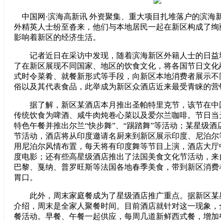
中国网·滨海高新讯 外资聚集、重大项目扎堆落户的滨海
外精英人士纷至沓来，他们与本地居民一起在新区构成了绚
影响着新区的经济生活。
记者近日在采访中发现，随着滨海新区外籍人士的日益
了在新区展现不同国家、地区的饮食文化，将各国节日文化
式时令菜肴、就餐新形式等手段，向新区本地消费者展示不
俗以及其代表食品，此举成为新区众酒店近来最受青睐的营
据了解，新区某酒店本月推出圣帕特里克节，该节在中
传统饮食为啤酒、咸牛肉炖卷心菜以及爱尔兰咖啡。节日当
特色午餐并推出尔兰“快步舞”、“踢踏舞”等活动；某星级
节活动，酒店将从印度邀请名厨来到新区展示印度、尼泊尔
用尼泊尔风情布置，每天将有印度舞等节目上演，酒店大厅
度电影；还有些高星级酒店推出了法国美食文化节活动，来
巴黎、戛纳、普罗旺斯等法国各地春季美食，带到新区消费
胃口。
此外，周末家庭餐成为了星级酒店推广重点。据新区某
介绍，周末是全家人聚餐时间。目前酒店就针对这一现象，
餐活动。早餐、午餐一起供应，每周几道新鲜西式餐，增加