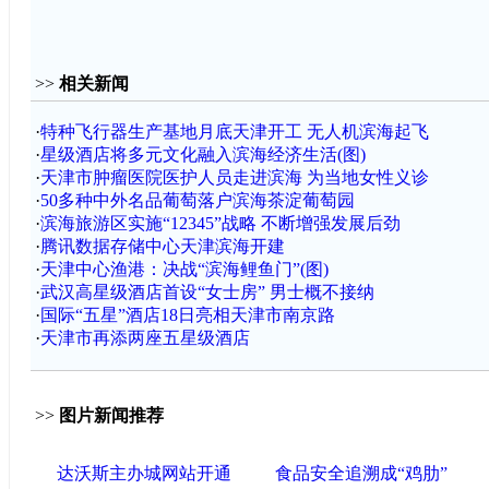
>>
相关新闻
·
特种飞行器生产基地月底天津开工 无人机滨海起飞
·
星级酒店将多元文化融入滨海经济生活(图)
·
天津市肿瘤医院医护人员走进滨海 为当地女性义诊
·
50多种中外名品葡萄落户滨海茶淀葡萄园
·
滨海旅游区实施“12345”战略 不断增强发展后劲
·
腾讯数据存储中心天津滨海开建
·
天津中心渔港：决战“滨海鲤鱼门”(图)
·
武汉高星级酒店首设“女士房” 男士概不接纳
·
国际“五星”酒店18日亮相天津市南京路
·
天津市再添两座五星级酒店
>>
图片新闻推荐
达沃斯主办城网站开通
食品安全追溯成“鸡肋”