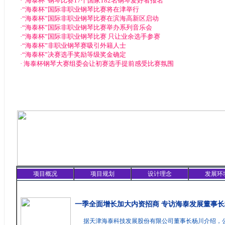
·
“海泰杯”钢琴比赛17个国家182名钢琴爱好者报名
·
“海泰杯”国际非职业钢琴比赛将在津举行
·
“海泰杯”国际非职业钢琴比赛在滨海高新区启动
·
“海泰杯”国际非职业钢琴比赛举办系列音乐会
·
“海泰杯”国际非职业钢琴比赛 只让业余选手参赛
·
“海泰杯”非职业钢琴赛吸引外籍人士
·
“海泰杯”决赛选手奖励等级奖金确定
·
海泰杯钢琴大赛组委会让初赛选手提前感受比赛氛围
项目概况
项目规划
设计理念
发展环
精彩聚焦
一季全面增长加大内资招商 专访海泰发展董事长
据天津海泰科技发展股份有限公司董事长杨川介绍，