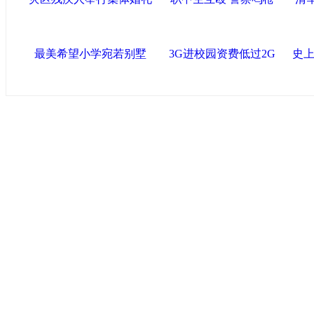
最美希望小学宛若别墅
3G进校园资费低过2G
史上
中国政府网
|
中国网
|
人民网
|
新华网
|
央视网
|
国际在线
|
中
中国共产党新闻
|
中国人权
|
学习时报
|
中国法院网
|
北青网
|
联盟滨海
天津滨海新区官方网站
|
泰达在线
|
滨海新闻网 |
天津开发区
塘沽政务网
|
大港区信息网
|
海泰投资担保
|
滨海新区参观考
友情链接
天津政务网
|
天津科技网
|
北方网
|
天津网
|
今晚报
|
新华网
津警务网
|
天津法院网
|
天津市质量技术监督信息网
|
世天网
艺术网
|
天津统计信息网
|
新塘沽论坛
版权所有 中国网·滨海高新 电子邮件: binh