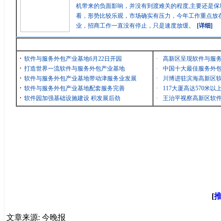
机带来的负面影响，并没有到渡难关的程度,主要还是保
看，形势比较乐观，市场确实有压力，今年工作重点放在
业，招商工作一直没有停止，只是速度放缓。
[详细]
最新消息
·
软件与服务外包产业基地6月22日开园
·
高新区呈现软件与服
·
打造世界一流软件与服务外包产业基地
·
中国十大最佳服务外包
·
软件与服务外包产业基地带动津服务业发展
·
川博进驻滨海高新区
·
软件与服务外包产业基地配套服务完善
·
117大厦高达570米
·
软件园加强基础设施建设 积发展后劲
·
王治平视察高新区软
[
文章来源: 今晚报