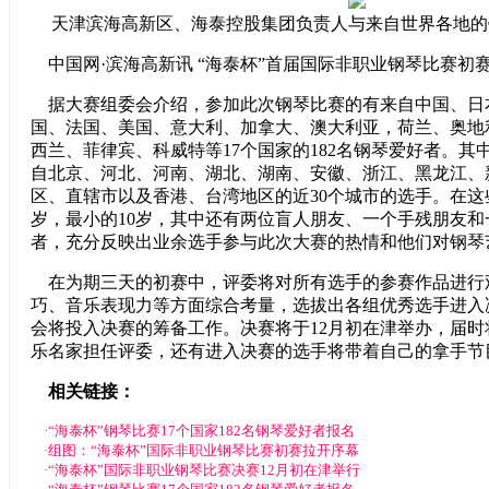
天津滨海高新区、海泰控股集团负责人与来自世界各地的
中国网·滨海高新讯 “海泰杯”首届国际非职业钢琴比赛初
据大赛组委会介绍，参加此次钢琴比赛的有来自中国、日
国、法国、美国、意大利、加拿大、澳大利亚，荷兰、奥地
西兰、菲律宾、科威特等17个国家的182名钢琴爱好者。其
自北京、河北、河南、湖北、湖南、安徽、浙江、黑龙江、新
区、直辖市以及香港、台湾地区的近30个城市的选手。在这
岁，最小的10岁，其中还有两位盲人朋友、一个手残朋友
者，充分反映出业余选手参与此次大赛的热情和他们对钢琴
在为期三天的初赛中，评委将对所有选手的参赛作品进行
巧、音乐表现力等方面综合考量，选拔出各组优秀选手进入
会将投入决赛的筹备工作。决赛将于12月初在津举办，届
乐名家担任评委，还有进入决赛的选手将带着自己的拿手节
相关链接：
·
“海泰杯”钢琴比赛17个国家182名钢琴爱好者报名
·
组图：“海泰杯”国际非职业钢琴比赛初赛拉开序幕
·
“海泰杯”国际非职业钢琴比赛决赛12月初在津举行