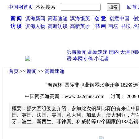
中国网首页
本站搜索
回首
新 闻
滨海新闻
高新速递
滨海缀英
|
创 意
创意中国
创
访 谈
滨海人物
高新访谈
高新英才
|
书 画
画坛
书坛
名
滨海新闻
高新速递
国内
天津
国
语
本网专稿
小记者
首页
>>
新闻
>>
高新速递
“海泰杯”国际非职业钢琴比赛开赛 182名
中国网滨海高新：www.022china.com 时间： 2009-08-2
概要：据大赛组委会介绍，参加此次钢琴比赛的有来自中
国、英国、法国、美国、意大利、加拿大、澳大利亚，荷
牙、波兰、新西兰、菲律宾、科威特等17个国家的182名