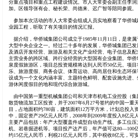
分重点项目和重点工程建设情况。市人大常委会副主任李润
加。区领导张有会、秘长荣、尚德来、迟广智等陪同参观。
参加本次活动的市人大常委会组成人员实地察看了华侨城
业园工程，听取了有关项目的情况汇报。
据介绍，华侨城集团公司成立于1985年11月11日，是隶
大型中央企业之一。经过二十多年的发展，华侨城集团已发
及酒店开发经营、旅游及相关文化产业经营、电子信息及配
主营业务的跨区域、跨行业经营的大型国有企业集团。华侨
泉度假旅游区，项目总投资规模将达到人民币50亿元。项
乐、旅游度假、商务会议、体育运动、高尚居住和生态环保
设成为一个文化内涵丰富、主题特色鲜明、配套设施先进、
游休闲度假目的地和现代综合旅游城。
由中国第一重型机械集团公司和天津市机电工业控股（集
散货物流加工区投资，并于2007年6月27号签约的中国一
目，占地面积约780亩，建筑面积12万平方米，计划总投入
中，固定资产29亿元人民币，2008年到2009年度投入8亿
主要产品包括：年产大型覆盖件成型自动生产线、多工位压
机、岩巷掘进机等。项目投产达产后，年产值可达80—100
约15亿元人民币，利税21亿元人民币，其中税收8亿元，可安