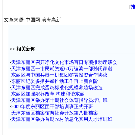
[
文章来源: 中国网·滨海高新
>>
相关新闻
·
天津东丽区召开净化文化市场百日专项推动座谈会
·
天津东丽区一市民耗资近60万编纂一部孙氏家谱
·
东丽区与中国兵器一机集团签署投资合作协议
·
东丽区纪委多措并举推动工作再上新台阶
·
天津东丽区完成蛋鸡标准化规模养殖场改造
·
东丽区加强殡葬改革 构建和谐东丽
·
天津东丽区举办第十期社会体育指导员培训班
·
2009年度东丽区团干部培训班正式开班
·
天津东丽区档案馆向社会开放第八批档案
·
天津东丽区举办首期农村信息化实用人才培训班