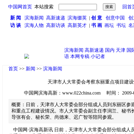
中国网首页
本站搜索
回首
新 闻
滨海新闻
高新速递
滨海缀英
|
创 意
创意中国
创
访 谈
滨海人物
高新访谈
高新英才
|
书 画
画坛
书坛
名
滨海新闻
高新速递
国内
天津
国
语
本网专稿
小记者
首页
>>
新闻
>>
滨海新闻
天津市人大常委会考察东丽重点项目建设
中国网滨海高新：www.022china.com 时间： 2009-08-2
概要：日前，天津市人大常委会部分组成人员到东丽区参
和重点工程建设情况。市人大常委会副主任李润兰、秘书
导张有会、秘长荣、尚德来、迟广智等陪同参观。
中国网·滨海高新讯 日前，天津市人大常委会部分组成人