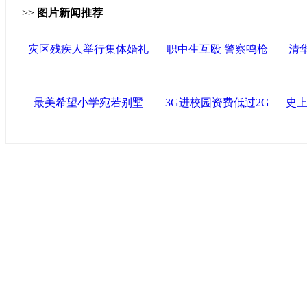
>>
图片新闻推荐
灾区残疾人举行集体婚礼
职中生互殴 警察鸣枪
清
最美希望小学宛若别墅
3G进校园资费低过2G
史上
中国政府网
|
中国网
|
人民网
|
新华网
|
央视网
|
国际在线
|
中
中国共产党新闻
|
中国人权
|
学习时报
|
中国法院网
|
北青网
|
联盟滨海
天津滨海新区官方网站
|
泰达在线
|
滨海新闻网 |
天津开发区
塘沽政务网
|
大港区信息网
|
海泰投资担保
|
滨海新区参观考
友情链接
天津政务网
|
天津科技网
|
北方网
|
天津网
|
今晚报
|
新华网
津警务网
|
天津法院网
|
天津市质量技术监督信息网
|
世天网