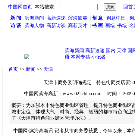
中国网首页
本站搜索
回首
新 闻
滨海新闻
高新速递
滨海缀英
|
创 意
创意中国
创
访 谈
滨海人物
高新访谈
高新英才
|
书 画
画坛
书坛
名
滨海新闻
高新速递
国内
天津
国
语
本网专稿
小记者
首页
>>
新闻
>>
天津
天津市商务委明确规定：特色街同类店要50
中国网滨海高新：www.022china.com 时间： 2009-08-2
概要：为加强本市特色商业街区管理，提升特色商业街区
城市定位，体现大气、时尚、经典、靓丽的都市特色商业
了《天津市特色商业街区管理办法》。
中国网·滨海高新讯 记者从市商务委获悉，今年以来，本