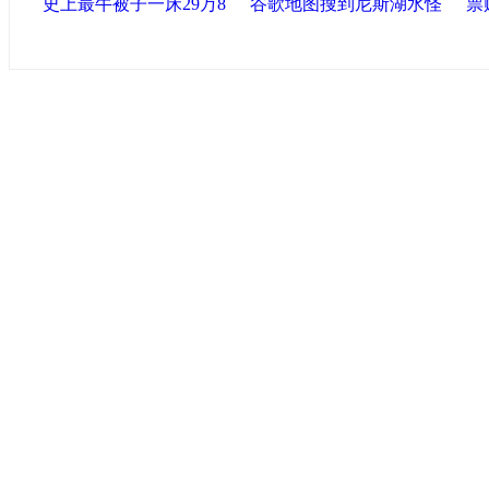
史上最牛被子一床29万8
谷歌地图搜到尼斯湖水怪
票
中国政府网
|
中国网
|
人民网
|
新华网
|
央视网
|
国际在线
|
中
中国共产党新闻
|
中国人权
|
学习时报
|
中国法院网
|
北青网
|
联盟滨海
天津滨海新区官方网站
|
泰达在线
|
滨海新闻网 |
天津开发区
塘沽政务网
|
大港区信息网
|
海泰投资担保
|
滨海新区参观考
友情链接
天津政务网
|
天津科技网
|
北方网
|
天津网
|
今晚报
|
新华网
津警务网
|
天津法院网
|
天津市质量技术监督信息网
|
世天网
艺术网
|
天津统计信息网
|
新塘沽论坛
版权所有 中国网·滨海高新 电子邮件: binh
津ICP备09001704号
网络传播视听节目