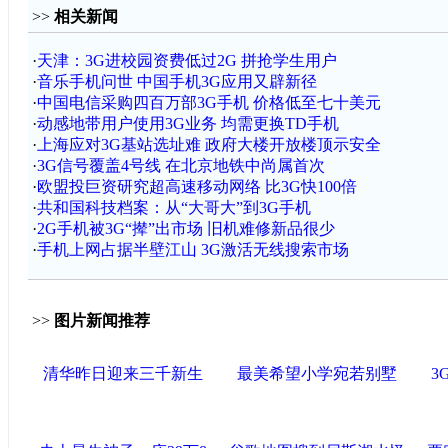
>>
相关新闻
·
天津：3G进校园资费低过2G 拼抢学生用户
·
音乐手机问世 中国手机3G应用又辟新径
·
中国电信采购四百万部3G手机 价格低至七十美元
·
动感地带用户使用3G业务 均需更换TD手机
·
上海应对3G基站选址难 政府大楼开放楼顶示安全
·
3G信号覆盖4号线 在北京地铁中尚属首次
·
欧盟投巨资研究超高速移动网络 比3G快100倍
·
共和国科技档案：从“大哥大”到3G手机
·
2G手机被3G“撵”出市场 旧机难修新品很少
·
手机上网占据半壁江山 3G激活无线搜索市场
>>
图片新闻推荐
清华昨日迎来三千新生
最美希望小学宛若别墅
3