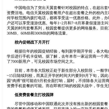
中国电信为了突出天翼套餐针对校园的特点，在超出套
资费洼地。电信天翼校园套餐用户在超出套餐之外的校内主叫为
何学校范围内拨打电话，都将享受这一优惠价格。此外，办
户还可以享受漫游优惠。每年1~2月和7~8月寒暑假漫游主叫为
天翼的时尚套餐系列，校园套餐提供更多的网络服务。目前
30MB、60MB和300MB的网络流量。
校内促销战下月开打
根据往年的校园促销经验，每到新学期开学前，各大电
学后进行手机卡促销。据了解，去年本市一家运营商一个周
了7000新用户，可见校园市场空间之大。
目前，本市各大院校正处于新生部分入校阶段，一般学校
~15日陆续到校，而真正开学的时间大约要到9月下旬，因
园“肉搏”很可能在9月初全面打响，届时，不排除各大运营商
资费手机套餐的可能。而在即将打响的校园大战中，学生无
低资费套餐主打校园牌
尽管中国移动和中国联通此次并没有推出新的校园套餐
商的套餐构成便不难发现，目前市场上的一百款手机套餐中，