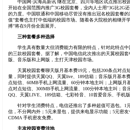
中国网·滨海高新讯 继在北京、四川等地区试点推出校
开始在全国范围内推广3G校园套餐，业内人士用“3G比2G
的力度。中国联通和中国移动尽管没有推出冠名校园套餐的
值”套餐也主打中低端的校园市场。随着各大院校的相继开学
搏”将在9月份全面展开。
三种套餐多种选择
学生具有数量大但消费能力有限的特点，针对此特点中
的三款校园套餐。据了解，中国电信此次推出的天翼校园套
版、音乐版和上网版，主打天津校园市场。
天翼校园套餐聊天版月基本费19元，包括200条点对点短
量，同时提供天翼QQ、天翼live、189信箱；音乐版月基本费
点短信、60MB手机上网流量、60分钟本地主叫；上网版月基
点对点短信、300MB手机上网流量、100分钟本地主叫；
QQ、天翼LIVE、189信箱、七彩铃音、10首爱音乐、手机
针对学生消费特点，电信还推出了多种超值可选包。1元短
信，不分网内外；5元来显包，提供来电显示功能；5元密友
CDMA 手机密友免费。
主攻校园资费洼地