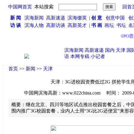
中国网首页
本站搜索
回首
新 闻
滨海新闻
高新速递
滨海缀英
|
创 意
创意中国
创
访 谈
滨海人物
高新访谈
高新英才
|
书 画
画坛
书坛
名
·
IPO首
滨海新闻
高新速递
国内
天津
国
语
本网专稿
小记者
首页
>>
新闻
>>
天津
天津：3G进校园资费低过2G 拼抢学生
中国网滨海高新：www.022china.com 时间： 2009-08-2
概要：继在北京、四川等地区试点推出校园套餐之后，中
围内推广3G校园套餐，业内人士用“3G比2G还便宜”来形