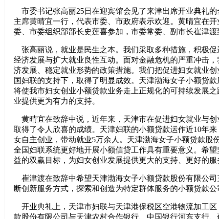
市委书记张高丽25日在迎宾馆会见了来津出席开业典礼的
主席黄晴宜一行，代表市委、市政府表示欢迎。黄晴宜在开
委、市委组织部部长史莲喜参加，市委常委、副市长崔津渡
张高丽说，就业是民生之本。我们采取多种措施，积极促
经济发展与扩大就业良性互动。面对金融危机的严重冲击，
济发展、稳定就业形势的政策措施。我们把促进妇女就业创
国妇联的支持下，取得了明显成效。天津渤海女子小额贷款
将使我市妇女创业小额贷款业务走上正规化的可持续发展之
业提供更为有力的支持。
黄晴宜在致辞中说，近年来，天津市在促进妇女就业与创
取得了令人欣喜的成绩。天津妇联的小额贷款运作近10年来
女自主创业，带动就业5万余人。天津渤海女子小额贷款股
全国妇联系统更好地开展小额信贷工作具有重要意义。希望
益的双赢目标，为妇女创业发展提供更大的支持、更好的服
崔津渡在致辞中希望天津渤海女子小额贷款股份有限公司
断创新服务方式，探索和创造为特定群体服务的小额贷款公
开业典礼上，天津市妇联与天津港保税区空港物流加工区
款股份有限公司与天津农村合作银行、中国银行河东支行、