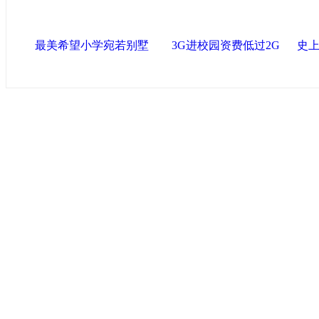
最美希望小学宛若别墅
3G进校园资费低过2G
史上
中国政府网
|
中国网
|
人民网
|
新华网
|
央视网
|
国际在线
|
中
中国共产党新闻
|
中国人权
|
学习时报
|
中国法院网
|
北青网
|
联盟滨海
天津滨海新区官方网站
|
泰达在线
|
滨海新闻网 |
天津开发区
塘沽政务网
|
大港区信息网
|
海泰投资担保
|
滨海新区参观考
友情链接
天津政务网
|
天津科技网
|
北方网
|
天津网
|
今晚报
|
新华网
津警务网
|
天津法院网
|
天津市质量技术监督信息网
|
世天网
艺术网
|
天津统计信息网
|
新塘沽论坛
版权所有 中国网·滨海高新 电子邮件: binh
津ICP备09001704号
网络传播视听节目