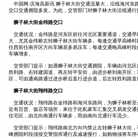
中国网·滨海高新讯 狮子林大街交通流量大，沿线海河东
交口交通拥阻多发。为此，交管部门对狮子林大街沿线通行
狮子林大街金纬路交口
交通状况：金纬路是河东区前往河北区重要通道，交通早
大，尤其金纬桥左转狮子林大街车辆多。每逢交通早高峰时
往西前往南开区方向车辆居多易压车；每逢交通晚高峰时段
车辆增多。
交管部门提示：如遇狮子林大街交通拥阻，车辆由河北区
胜利路、右转建国道、再左转平安街，由进步桥到南开区；
区，可由通南路通过进步桥后直行进步道，后左转胜利路直
狮子林大街翔纬路交口
交通状况：翔纬路在金纬路和海河东路间，为狮子林桥至
近有百货、饭店等场所，来往于此私家车汇集交叉易发交通
住宅区，由北向南通行车辆多，而由南向北通行车流少。
交管部门提示：翔纬路南北方向均禁止左转狮子林大街，
峰拥阻时段须按交警指挥通行及减速慢行，如购物须将车停