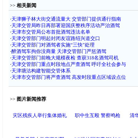
>>
相关新闻
·
天津狮子林大街交通流量大 交管部门提供通行指南
·
天津交管局昨日再部署迎国庆整秩序活动严治酒驾
·
天津市交管局公布首批酒驾违法名单
·
天津交管部门明起封闭友谊路绍兴道交口
·
天津交管部门对酒驾者实施“三快”处理
·
醉酒驾车拘你没商量 天津交管部门严惩酒驾
·
天津交管部门前晚大规模夜检 查获318名酒驾司机
·
天津交管部门重点时段地点严查酒驾 呼吁全社会参与
·
天津塘沽构建智能交管体系
·
天津市交管部门将严查酒驾 高发时段重点区域设点位
>>
图片新闻推荐
灾区残疾人举行集体婚礼
职中生互殴 警察鸣枪
清