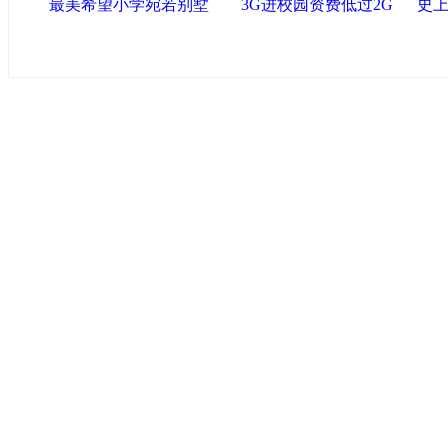
最美希望小学宛若别墅
3G进校园资费低过2G
史上
中国政府网
|
中国网
|
人民网
|
新华网
|
央视网
|
国际在线
|
中
中国共产党新闻
|
中国人权
|
学习时报
|
中国法院网
|
北青网
|
联盟滨海
天津滨海新区官方网站
|
泰达在线
|
滨海新闻网 |
天津开发区
塘沽政务网
|
大港区信息网
|
海泰投资担保
|
滨海新区参观考
友情链接
天津政务网
|
天津科技网
|
北方网
|
天津网
|
今晚报
|
新华网
津警务网
|
天津法院网
|
天津市质量技术监督信息网
|
世天网
艺术网
|
天津统计信息网
|
新塘沽论坛
版权所有 中国网·滨海高新 电子邮件: binh
津ICP备09001704号
网络传播视听节目