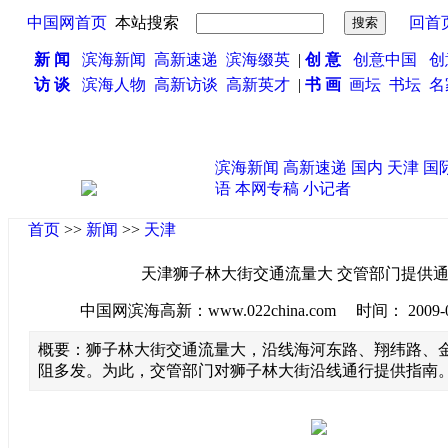
中国网首页
本站搜索
回首
新 闻
滨海新闻
高新速递
滨海缀英
|
创 意
创意中国
创
访 谈
滨海人物
高新访谈
高新英才
|
书 画
画坛
书坛
名
滨海新闻
高新速递
国内
天津
国
语
本网专稿
小记者
首页
>>
新闻
>>
天津
天津狮子林大街交通流量大 交管部门提供
中国网滨海高新：www.022china.com 时间： 2009-08-2
概要：狮子林大街交通流量大，沿线海河东路、翔纬路、
阻多发。为此，交管部门对狮子林大街沿线通行提供指南